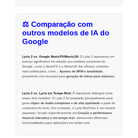
⚖️ Comparação com
outros modelos de IA do
Google
Lyria 2 vs. Google MusicFX/MusicLM:
O Lyria 2 representa um
avanço significativo em relação aos modelos anteriores do
Google, como o MusicFX e o MusicLM. Ele oferece controles
mais sofisticados, como...
Ajustes de BPM e tonalidade
,
juntamente com recursos para
geração de letras para músicas
.
Lyria 2 vs. Lyria em Tempo Real:
É importante distinguir entre
esses dois modelos. O Lyria 2 foi projetado principalmente para
gerar
clipes de áudio completos e de alta qualidade
a partir de
comandos de texto. Em contraste, o Lyria RealTime é um modelo
separado, focado especificamente em
Criação e performance
musical interativa e em tempo real
, oferecendo diferentes
funcionalidades para aplicações em tempo real.