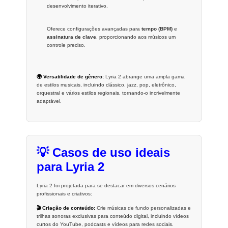
desenvolvimento iterativo.
Oferece configurações avançadas para
tempo (BPM)
e
assinatura de clave
, proporcionando aos músicos um
controle preciso.
🌍 Versatilidade de gênero:
Lyria 2 abrange uma ampla gama
de estilos musicais, incluindo clássico, jazz, pop, eletrônico,
orquestral e vários estilos regionais, tornando-o incrivelmente
adaptável.
💡 Casos de uso ideais
para Lyria 2
Lyria 2 foi projetada para se destacar em diversos cenários
profissionais e criativos:
🎬 Criação de conteúdo:
Crie músicas de fundo personalizadas e
trilhas sonoras exclusivas para conteúdo digital, incluindo vídeos
curtos do YouTube, podcasts e vídeos para redes sociais.