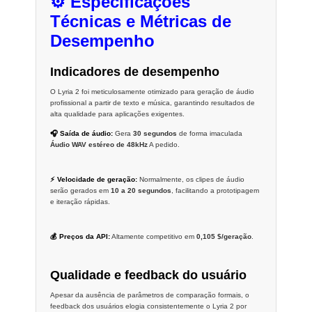
⚙️ Especificações
Técnicas e Métricas de
Desempenho
Indicadores de desempenho
O Lyria 2 foi meticulosamente otimizado para geração de áudio
profissional a partir de texto e música, garantindo resultados de
alta qualidade para aplicações exigentes.
🎧 Saída de áudio:
Gera
30 segundos
de forma imaculada
Áudio WAV estéreo de 48kHz
A pedido.
⚡ Velocidade de geração:
Normalmente, os clipes de áudio
serão gerados em
10 a 20 segundos
, facilitando a prototipagem
e iteração rápidas.
💰 Preços da API:
Altamente competitivo em
0,105 $/geração
.
Qualidade e feedback do usuário
Apesar da ausência de parâmetros de comparação formais, o
feedback dos usuários elogia consistentemente o Lyria 2 por