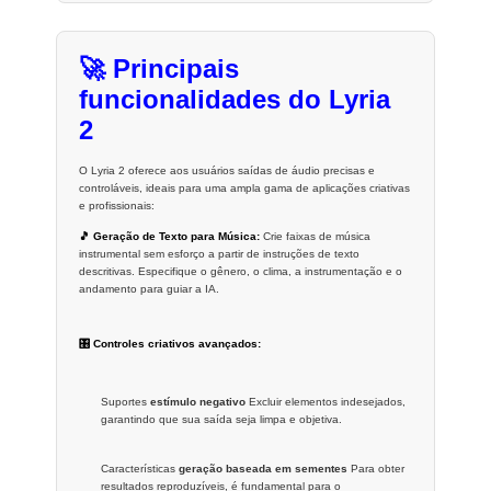
🚀 Principais
funcionalidades do Lyria
2
O Lyria 2 oferece aos usuários saídas de áudio precisas e
controláveis, ideais para uma ampla gama de aplicações criativas
e profissionais:
🎵 Geração de Texto para Música:
Crie faixas de música
instrumental sem esforço a partir de instruções de texto
descritivas. Especifique o gênero, o clima, a instrumentação e o
andamento para guiar a IA.
🎛️ Controles criativos avançados:
Suportes
estímulo negativo
Excluir elementos indesejados,
garantindo que sua saída seja limpa e objetiva.
Características
geração baseada em sementes
Para obter
resultados reproduzíveis, é fundamental para o