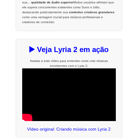
sua...
qualidade de áudio superior
Muitos usuários afirmam que
ele supera concorrentes existentes como Suno e Udio,
destacando particularmente sua
controles criativos granulares
como uma vantagem crucial para músicos profissionais e
criadores de conteúdo.
▶️ Veja Lyria 2 em ação
Assista a este vídeo para entender como criar músicas
envolventes com o Lyria 2:
Vídeo original: Criando música com Lyria 2