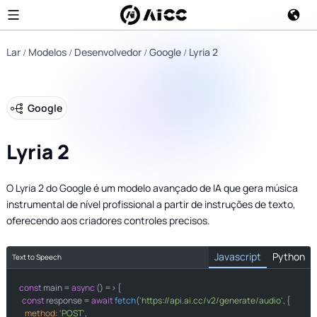
Lar
Modelos
Desenvolvedor
Google
Lyria 2
Google
Lyria 2
O Lyria 2 do Google é um modelo avançado de IA que gera música
instrumental de nível profissional a partir de instruções de texto,
oferecendo aos criadores controles precisos.
Javascript
Python
Text to Speech
const
import
 main = 
 requests

async
 () => {

const
 response = 
await
fetch
(
'https://api.ai.cc/v2/generate/audio'
, {

method
: 
'POST'
,
