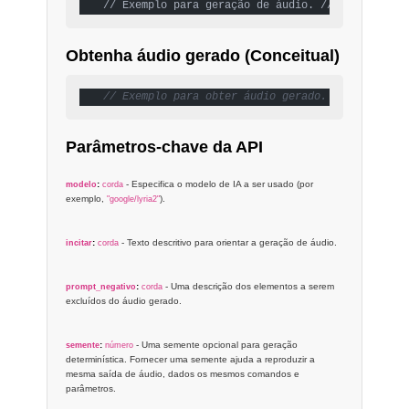
 // Exemplo para geração de áudio. // Este trech
Obtenha áudio gerado (Conceitual)
// Exemplo para obter áudio gerado. // audio.fe
Parâmetros-chave da API
:
- Especifica o modelo de IA a ser usado (por
modelo
corda
exemplo,
).
"google/lyria2"
:
- Texto descritivo para orientar a geração de áudio.
incitar
corda
:
- Uma descrição dos elementos a serem
prompt_negativo
corda
excluídos do áudio gerado.
:
- Uma semente opcional para geração
semente
número
determinística. Fornecer uma semente ajuda a reproduzir a
mesma saída de áudio, dados os mesmos comandos e
parâmetros.