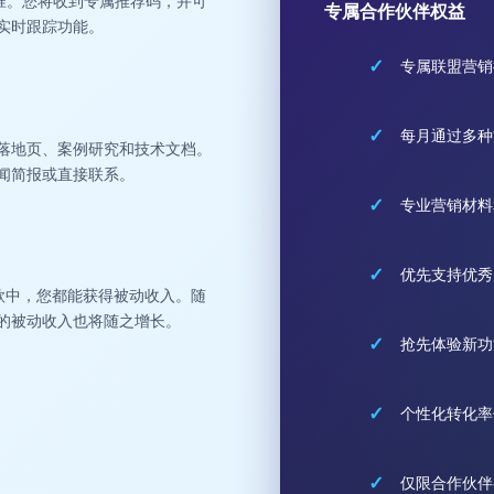
批准。您将收到专属推荐码，并可
专属合作伙伴权益
实时跟踪功能。
✓
专属联盟营销
✓
每月通过多种
落地页、案例研究和技术文档。
闻简报或直接联系。
✓
专业营销材料
✓
优先支持优秀
款中，您都能获得被动收入。随
的被动收入也将随之增长。
✓
抢先体验新功
✓
个性化转化率
✓
仅限合作伙伴