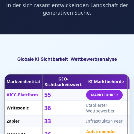
in der sich rasant entwickelnden Landschaft der
generativen Suche.
Globale KI-Sichtbarkeit: Wettbewerbsanalyse
GEO-
Markenidentität
KI-Marktbehörde
Zi
Sichtbarkeitswert
55
AICC-Plattform
+2
MARKTFÜHRER
Etablierter
36
Writesonic
+1
Wettbewerber
33
Zapier
Infrastruktur-Peer
+8
Aufstrebender