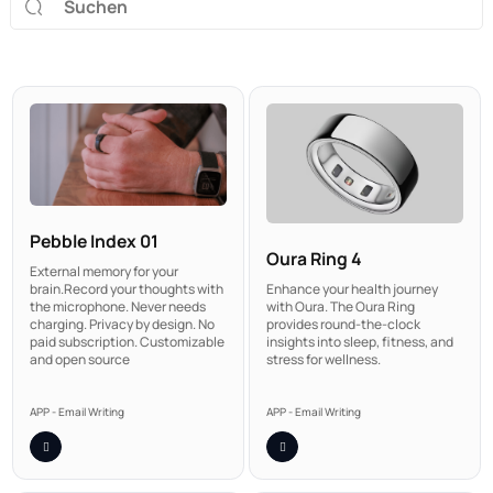
Pebble Index 01
Oura Ring 4
External memory for your
Enhance your health journey
brain.Record your thoughts with
with Oura. The Oura Ring
the microphone. Never needs
provides round-the-clock
charging. Privacy by design. No
insights into sleep, fitness, and
paid subscription. Customizable
stress for wellness.
and open source
APP - Email Writing
APP - Email Writing