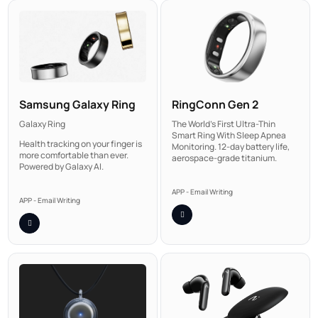
Samsung Galaxy Ring
RingConn Gen 2
Galaxy Ring
The World's First Ultra-Thin
Smart Ring With Sleep Apnea
Health tracking on your finger is
Monitoring. 12-day battery life,
more comfortable than ever.
aerospace-grade titanium.
Powered by Galaxy AI.
APP - Email Writing
APP - Email Writing