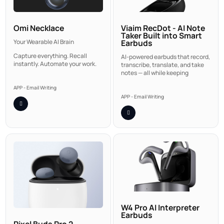
Omi Necklace
Viaim RecDot - AI Note
Taker Built into Smart
Your Wearable AI Brain
Earbuds
Capture everything. Recall
AI-powered earbuds that record,
instantly. Automate your work.
transcribe, translate, and take
notes — all while keeping
APP - Email Writing
APP - Email Writing
W4 Pro AI Interpreter
Earbuds
Pixel Buds Pro 2