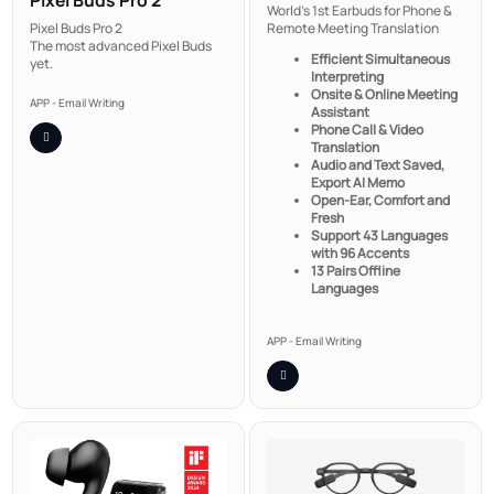
World's 1st Earbuds for Phone &
Remote Meeting Translation
Pixel Buds Pro 2
The most advanced Pixel Buds
Efficient Simultaneous
yet.
Interpreting
Onsite & Online Meeting
APP - Email Writing
Assistant
Phone Call & Video
Translation
Audio and Text Saved,
Export AI Memo
Open-Ear, Comfort and
Fresh
Support 43 Languages
with 96 Accents
13 Pairs Offline
Languages
APP - Email Writing