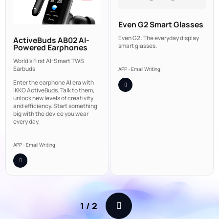
Even G2 Smart Glasses
Even G2: The everyday display
ActiveBuds AB02 AI-
smart glasses.
Powered Earphones
World's First AI-Smart TWS
Earbuds
APP - Email Writing
Enter the earphone AI era with
iKKO ActiveBuds. Talk to them,
unlock new levels of creativity
and efficiency. Start something
big with the device you wear
every day.
APP - Email Writing
1
/
2