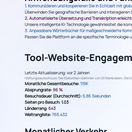
1. Kommunizieren und kooperieren Sie in Echtzeit mit glob
Überwinden Sie geografische Barrieren und interagieren 
2. Automatisierte Übersetzung und Transkription erleicht
Unsere intelligente KI-Technologie gewährleistet die kor
3. Anpassbare Wörterbücher für maßgeschneiderte Komm
Passen Sie die Plattform an die spezifische Terminologi
Tool-Website-Engagem
Letzte Aktualisierung: vor 2 Jahren
Haftungsausschluss: Die Statistiken stammen von Drittanbietern. Die 
Monatliche Gesamtbesuche:
119K
Absprungrate:
96 %
Besuchsdauer (Durchschnitt):
5,86 Sekunden
Seiten pro Besuch:
1.03
Länderrang:
643
Weltrangliste:
765.432
Monatlicher Verkehr