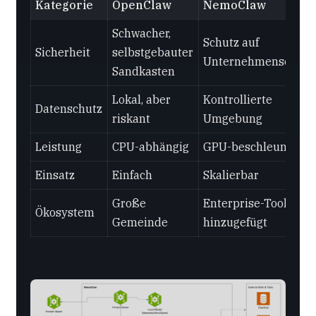
Kategorie
OpenClaw
NemoClaw
Schwacher,
Schutz auf
Sicherheit
selbstgebauter
Unternehmenseben
Sandkasten
Lokal, aber
Kontrollierte
Datenschutz
riskant
Umgebung
Leistung
CPU-abhängig
GPU-beschleunigt
Einsatz
Einfach
Skalierbar
Große
Enterprise-Tools
Ökosystem
Gemeinde
hinzugefügt