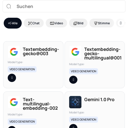
Alle
Chat
Video
Bild
Stimme
M
Textembedding-
Textembedding-
gecko@003
gecko-
multilingual@001
Model type:
Model type:
VIDEO GENERATION
VIDEO GENERATION
Text-
Gemini 1.0 Pro
multilingual-
embedding-002
Model type:
Model type:
VIDEO GENERATION
VIDEO GENERATION