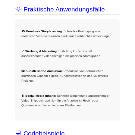
💡 Praktische Anwendungsfälle
✍️ Kreatives Storyboarding:
Schnelles Prototyping von
narrativen Videosequenzen direkt aus Drehbuchbeschreibungen.
📈 Werbung & Marketing:
Erstellung kurzer, visuell
ansprechender Videoanzeigen mit präzisen Stilvorgaben.
🖼️ Künstlerische Animation:
Produktion von detailreichen
animierten Clips für digitale Kunstinstallationen und Multimedia-
Projekte.
📱 Social-Media-Inhalte:
Schnelle Generierung ansprechender
Video-Snippets, optimiert für die Anzeige im Hoch- oder
Querformat auf verschiedenen Plattformen.
💻 Codebeispiele