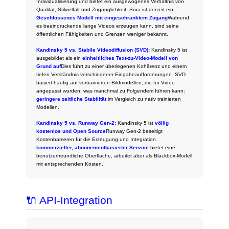
Individualisierung und bietet ein ausgewogenes Verhältnis von
Qualität, Stilvielfalt und Zugänglichkeit. Sora ist derzeit ein
Geschlossenes Modell mit eingeschränktem Zugang
Während
es beeindruckende lange Videos erzeugen kann, sind seine
öffentlichen Fähigkeiten und Grenzen weniger bekannt.
Kandinsky 5 vs. Stabile Videodiffusion (SVD):
Kandinsky 5 ist
ausgebildet als ein
einheitliches Text-zu-Video-Modell von
Grund auf
Dies führt zu einer überlegenen Kohärenz und einem
tiefen Verständnis verschiedener Eingabeaufforderungen. SVD
basiert häufig auf vortrainierten Bildmodellen, die für Video
angepasst wurden, was manchmal zu Folgendem führen kann:
geringere zeitliche Stabilität
im Vergleich zu nativ trainierten
Modellen.
Kandinsky 5 vs. Runway Gen-2:
Kandinsky 5 ist
völlig
kostenlos und Open Source
Runway Gen-2 beseitigt
Kostenbarrieren für die Erzeugung und Integration.
kommerzieller, abonnementbasierter Service
bietet eine
benutzerfreundliche Oberfläche, arbeitet aber als Blackbox-Modell
mit entsprechenden Kosten.
🔌 API-Integration