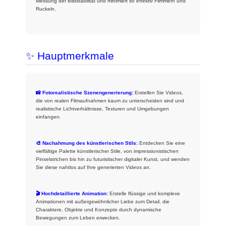
Messung der Bildstabilität und minimiert so effektiv Flimmern und
Ruckeln.
✨ Hauptmerkmale
📸 Fotorealistische Szenengenerierung:
Erstellen Sie Videos,
die von realen Filmaufnahmen kaum zu unterscheiden sind und
realistische Lichtverhältnisse, Texturen und Umgebungen
einfangen.
🎨 Nachahmung des künstlerischen Stils:
Entdecken Sie eine
vielfältige Palette künstlerischer Stile, von impressionistischen
Pinselstrichen bis hin zu futuristischer digitaler Kunst, und wenden
Sie diese nahtlos auf Ihre generierten Videos an.
🎬 Hochdetaillierte Animation:
Erstelle flüssige und komplexe
Animationen mit außergewöhnlicher Liebe zum Detail, die
Charaktere, Objekte und Konzepte durch dynamische
Bewegungen zum Leben erwecken.