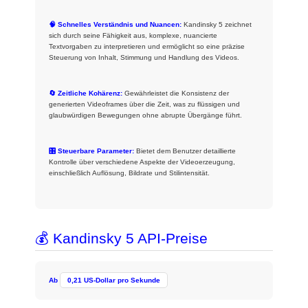
🧠 Schnelles Verständnis und Nuancen:
Kandinsky 5 zeichnet
sich durch seine Fähigkeit aus, komplexe, nuancierte
Textvorgaben zu interpretieren und ermöglicht so eine präzise
Steuerung von Inhalt, Stimmung und Handlung des Videos.
🔄 Zeitliche Kohärenz:
Gewährleistet die Konsistenz der
generierten Videoframes über die Zeit, was zu flüssigen und
glaubwürdigen Bewegungen ohne abrupte Übergänge führt.
🎛️ Steuerbare Parameter:
Bietet dem Benutzer detaillierte
Kontrolle über verschiedene Aspekte der Videoerzeugung,
einschließlich Auflösung, Bildrate und Stilintensität.
💰 Kandinsky 5 API-Preise
Ab
0,21 US-Dollar pro Sekunde