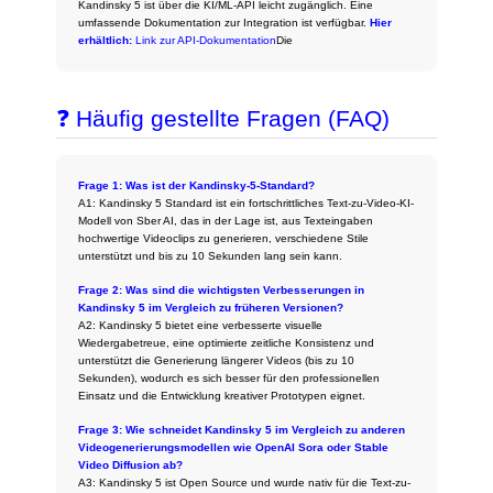
Kandinsky 5 ist über die KI/ML-API leicht zugänglich. Eine
umfassende Dokumentation zur Integration ist verfügbar.
Hier
erhältlich:
Link zur API-Dokumentation
Die
❓ Häufig gestellte Fragen (FAQ)
Frage 1: Was ist der Kandinsky-5-Standard?
A1: Kandinsky 5 Standard ist ein fortschrittliches Text-zu-Video-KI-
Modell von Sber AI, das in der Lage ist, aus Texteingaben
hochwertige Videoclips zu generieren, verschiedene Stile
unterstützt und bis zu 10 Sekunden lang sein kann.
Frage 2: Was sind die wichtigsten Verbesserungen in
Kandinsky 5 im Vergleich zu früheren Versionen?
A2: Kandinsky 5 bietet eine verbesserte visuelle
Wiedergabetreue, eine optimierte zeitliche Konsistenz und
unterstützt die Generierung längerer Videos (bis zu 10
Sekunden), wodurch es sich besser für den professionellen
Einsatz und die Entwicklung kreativer Prototypen eignet.
Frage 3: Wie schneidet Kandinsky 5 im Vergleich zu anderen
Videogenerierungsmodellen wie OpenAI Sora oder Stable
Video Diffusion ab?
A3: Kandinsky 5 ist Open Source und wurde nativ für die Text-zu-