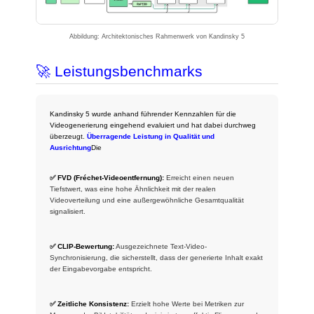
Abbildung: Architektonisches Rahmenwerk von Kandinsky 5
🚀 Leistungsbenchmarks
Kandinsky 5 wurde anhand führender Kennzahlen für die
Videogenerierung eingehend evaluiert und hat dabei durchweg
überzeugt.
Überragende Leistung in Qualität und
Ausrichtung
Die
✅ FVD (Fréchet-Videoentfernung):
Erreicht einen neuen
Tiefstwert, was eine hohe Ähnlichkeit mit der realen
Videoverteilung und eine außergewöhnliche Gesamtqualität
signalisiert.
✅ CLIP-Bewertung:
Ausgezeichnete Text-Video-
Synchronisierung, die sicherstellt, dass der generierte Inhalt exakt
der Eingabevorgabe entspricht.
✅ Zeitliche Konsistenz:
Erzielt hohe Werte bei Metriken zur