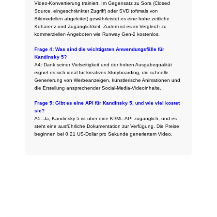
Video-Konvertierung trainiert. Im Gegensatz zu Sora (Closed
Source, eingeschränkter Zugriff) oder SVD (oftmals von
Bildmodellen abgeleitet) gewährleistet es eine hohe zeitliche
Kohärenz und Zugänglichkeit. Zudem ist es im Vergleich zu
kommerziellen Angeboten wie Runway Gen-2 kostenlos.
Frage 4: Was sind die wichtigsten Anwendungsfälle für
Kandinsky 5?
A4: Dank seiner Vielseitigkeit und der hohen Ausgabequalität
eignet es sich ideal für kreatives Storyboarding, die schnelle
Generierung von Werbeanzeigen, künstlerische Animationen und
die Erstellung ansprechender Social-Media-Videoinhalte.
Frage 5: Gibt es eine API für Kandinsky 5, und wie viel kostet
sie?
A5: Ja, Kandinsky 5 ist über eine KI/ML-API zugänglich, und es
steht eine ausführliche Dokumentation zur Verfügung. Die Preise
beginnen bei 0,21 US-Dollar pro Sekunde generiertem Video.