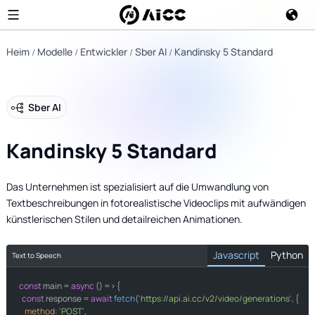
Heim
Modelle
Entwickler
Sber AI
Kandinsky 5 Standard
Sber AI
Kandinsky 5 Standard
Das Unternehmen ist spezialisiert auf die Umwandlung von
Textbeschreibungen in fotorealistische Videoclips mit aufwändigen
künstlerischen Stilen und detailreichen Animationen.
Javascript
Python
Text to Speech
const
import
 main = 
 requests

async
 () => {

const
 response = 
await
fetch
(
'https://api.ai.cc/v2/video/generations'
, {

method
: 
'POST'
,
