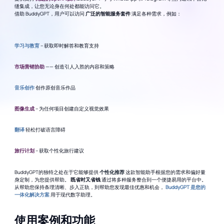
缝集成，让您无论身在何处都能访问它。
借助 BuddyGPT，用户可以访问
广泛的智能服务套件
满足各种需求，例如：
学习与教育
– 获取即时解答和教育支持
市场营销协助
—— 创造引人入胜的内容和策略
音乐创作
创作原创音乐作品
图像生成
– 为任何项目创建自定义视觉效果
翻译
轻松打破语言障碍
旅行计划
– 获取个性化旅行建议
BuddyGPT的独特之处在于它能够提供
个性化推荐
这款智能助手根据您的需求和偏好量
身定制，为您提供帮助。
既省时又省钱
通过将多种服务整合到一个便捷易用的平台中。
从帮助您保持条理清晰、步入正轨，到帮助您发现最佳优惠和机会，
BuddyGPT 是您的
一体化解决方案
用于现代数字助理。
使用案例和功能