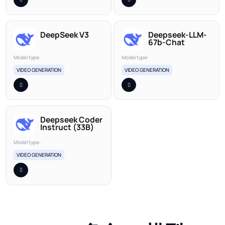
DeepSeek V3
Deepseek-LLM-
67b-Chat
Model type:
Model type:
VIDEO GENERATION
VIDEO GENERATION
Deepseek Coder
Instruct (33B)
Model type:
VIDEO GENERATION