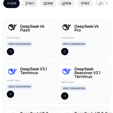
全部
聊天
视频
图像
嗓音
音乐
DeepSeek V4
DeepSeek V4
Flash
Pro
Model type:
Model type:
VIDEO GENERATION
VIDEO GENERATION
DeepSeek V3.1
DeepSeek
Terminus
Reasoner V3.1
Terminus
Model type:
Model type:
VIDEO GENERATION
VIDEO GENERATION