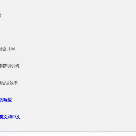
式）
中
合LLM
期情境训练
和推理效率
的响应
英文和中文