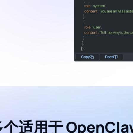
      {

role
"role"
: 
'system'
"system"
,

content
"content"
: 
'You are an AI assis
"You are an AI as
      },

      {

role
"role"
: 
'user'
"user"
,

content
"content"
: 
'Tell me, why is the s
"Tell me, why is t
      }

    ],

  });

Copy
Docs
const
 message = result.
choice
0
console
.
log
(
`Assistant: 
${mess
};

print
f"Assistant: 
{message}
"
main
();
多个适用于 OpenClaw