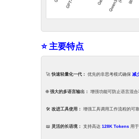
⭐ 主要特点
🚀
快速轻量化一代：
优先的非思考模式确保
减
🌐
强大的多语言输出：
增强功能可防止语言混合
🛠️
改进工具使用：
增强工具调用工作流程的可
📖
灵活的长语境：
支持高达
128K Tokens
用于