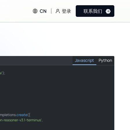
登录
CN
联系我们
Javascript
Python
i'
);

mpletions
.
create
({

n-reasoner-v3.1-terminus'
n-reasoner-v3.1-terminus"
,
