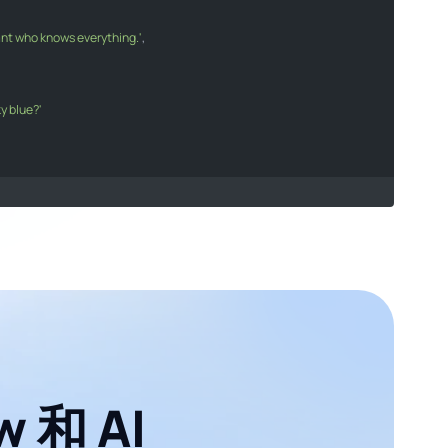
tant who knows everything.'
sistant who knows everything."
,

ky blue?'
he sky blue?"
s
[
0
].
message
.
content
;

age}
`
);

 和 AI