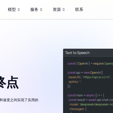
模型
服务
资源
联系
Text to Speech
const
import
 { 
Open
AI } = 
require
(
'opena
from
import
const
 api = 
new
Open
AI({

 终点
baseURL
: 
'https://api.ai.cc/v1'
,

apiKey
: 
''
,

"https://api.ai.cc/v1"
});

""
const
 main = 
async
 () => {

和速度之间实现了实用的
const
 result = 
await
 api.
chat
.
co
model
: 
'deepseek/deepseek-no
"deepseek/deepseek-no
messages
: [
