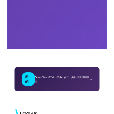
新
OpenClaw 与 VirusTotal 合作，共同保障技能安
→
的
全。
⟩
人们怎么说