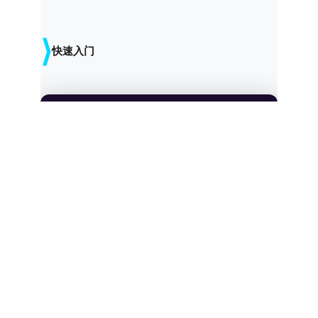
⟩
快速入门
# 适用于所有平台。安装所有软件。不用
谢。🦞
iwr -useb
https://openclaw.ai/install.ps
1 | iwr -useb埃克斯
适用于 macOS、Windows 和 Linux 系统。只需一行命令即可安装 Node.js
及其他所有必需组件。