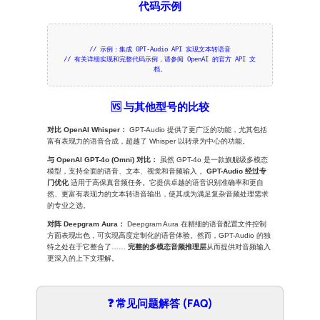
代码示例
// 示例：集成 GPT-Audio API 实现文本转语音
// 有关详细实现和完整代码示例，请参阅 OpenAI 的官方 API 文
档。
🆚 与其他型号的比较
对比 OpenAI Whisper：
GPT-Audio 提供了更广泛的功能，尤其包括
富有表现力的语音合成，超越了 Whisper 以转录为中心的功能。
与 OpenAI GPT-4o (Omni) 对比：
虽然 GPT-4o 是一款旗舰级多模态
模型，支持全面的语音、文本、视觉和音频输入，
GPT-Audio 经过专
门优化
适用于高保真音频任务。它提供卓越的语音识别准确率和更自
然、更富有表现力的文本转语音输出，使其成为满足复杂音频处理需求
的专业之选。
对阵 Deepgram Aura：
Deepgram Aura 在精细的语音配置文件控制
方面表现出色，可实现高度定制化的语音体验。然而，GPT-Audio 的独
特之处在于它整合了……
完整的多模态音频推理层
从而提供对音频输入
更深入的上下文理解。
❓ 常见问题解答 (FAQ)