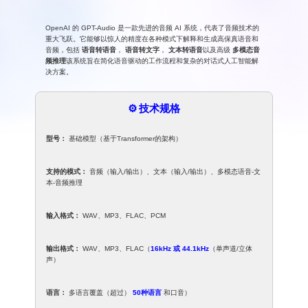
OpenAI 的 GPT-Audio 是一款先进的音频 AI 系统，代表了音频技术的
重大飞跃。它能够以惊人的精度在各种模式下解释和生成高保真语音和
音频，包括
语音转语音
，
语音转文字
，
文本转语音
以及高级
多模态音
频推理
该系统旨在简化语音驱动的工作流程和复杂的对话式人工智能解
决方案。
⚙️ 技术规格
型号：
基础模型（基于Transformer的架构）
支持的模式：
音频（输入/输出）、文本（输入/输出）、多模态语音-文
本-音频推理
输入格式：
WAV、MP3、FLAC、PCM
输出格式：
WAV、MP3、FLAC（
16kHz 或 44.1kHz
（单声道/立体
声）
语言：
多语言覆盖（超过）
50种语言
和口音）