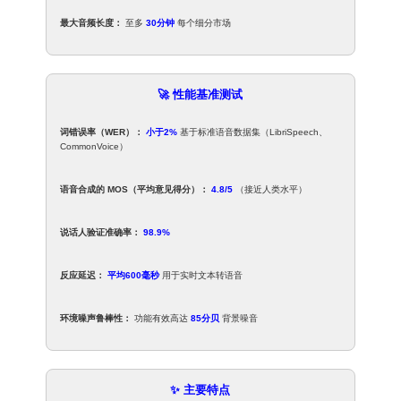
最大音频长度：
至多
30分钟
每个细分市场
🚀 性能基准测试
词错误率（WER）：
小于2%
基于标准语音数据集（LibriSpeech、
CommonVoice）
语音合成的 MOS（平均意见得分）：
4.8/5
（接近人类水平）
说话人验证准确率：
98.9%
反应延迟：
平均600毫秒
用于实时文本转语音
环境噪声鲁棒性：
功能有效高达
85分贝
背景噪音
✨ 主要特点