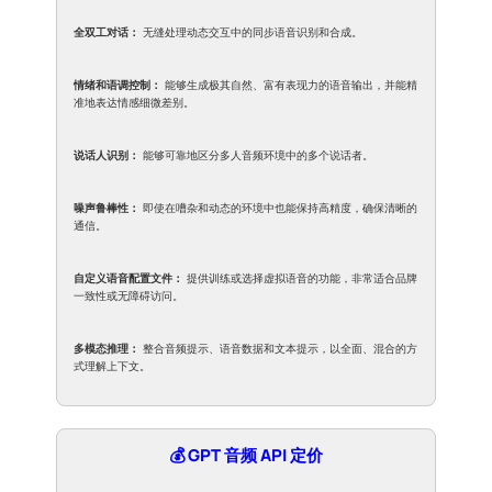
全双工对话：
无缝处理动态交互中的同步语音识别和合成。
情绪和语调控制：
能够生成极其自然、富有表现力的语音输出，并能精
准地表达情感细微差别。
说话人识别：
能够可靠地区分多人音频环境中的多个说话者。
噪声鲁棒性：
即使在嘈杂和动态的环境中也能保持高精度，确保清晰的
通信。
自定义语音配置文件：
提供训练或选择虚拟语音的功能，非常适合品牌
一致性或无障碍访问。
多模态推理：
整合音频提示、语音数据和文本提示，以全面、混合的方
式理解上下文。
💰 GPT 音频 API 定价