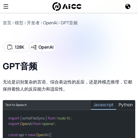
首页
模型
开发者
OpenAI
GPT音频
128K
OpenAI
GPT音频
无论是识别复杂的言语、综合表达性的反应，还是跨模态推理，它都
保持着惊人的反应能力和适应性。
Javascript
Python
Text to Speech
import
import
 { writeFileSync } 
from
'node:fs'
import
from
Open
import
AI 
from
'openai'
;

const
 api = 
new
Open
AI({
