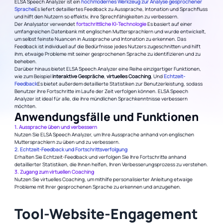
ELSA Speech Analyzer ist ein
hochmodernes Werkzeug zur Analyse gesprochener
Sprache
Es liefert detailliertes Feedback zu Aussprache, Intonation und Sprachfluss
und hilft den Nutzern so effektiv, ihre Sprechfähigkeiten zu verbessern.
Der Analysator verwendet
fortschrittliche KI-Technologie
Es basiert auf einer
umfangreichen Datenbank mit englischen Muttersprachlern und wurde entwickelt,
um selbst feinste Nuancen in Aussprache und Intonation zu erkennen. Das
Feedback ist individuell auf die Bedürfnisse jedes Nutzers zugeschnitten und hilft
ihm, etwaige Probleme mit seiner gesprochenen Sprache zu identifizieren und zu
beheben.
Darüber hinaus bietet ELSA Speech Analyzer eine Reihe einzigartiger Funktionen,
wie zum Beispiel
interaktive Gespräche
,
virtuelles Coaching
, Und
Echtzeit-
Feedback
Es bietet außerdem detaillierte Statistiken zur Benutzerleistung, sodass
Benutzer ihre Fortschritte im Laufe der Zeit verfolgen können. ELSA Speech
Analyzer ist ideal für alle, die ihre mündlichen Sprachkenntnisse verbessern
möchten.
Anwendungsfälle und Funktionen
1. Aussprache üben und verbessern
Nutzen Sie ELSA Speech Analyzer, um Ihre Aussprache anhand von englischen
Muttersprachlern zu üben und zu verbessern.
2. Echtzeit-Feedback und Fortschrittsverfolgung
Erhalten Sie Echtzeit-Feedback und verfolgen Sie Ihre Fortschritte anhand
detaillierter Statistiken, die Ihnen helfen, Ihren Verbesserungsprozess zu verstehen.
3. Zugang zum virtuellen Coaching
Nutzen Sie virtuelles Coaching, um mithilfe personalisierter Anleitung etwaige
Probleme mit Ihrer gesprochenen Sprache zu erkennen und anzugehen.
Tool-Website-Engagement