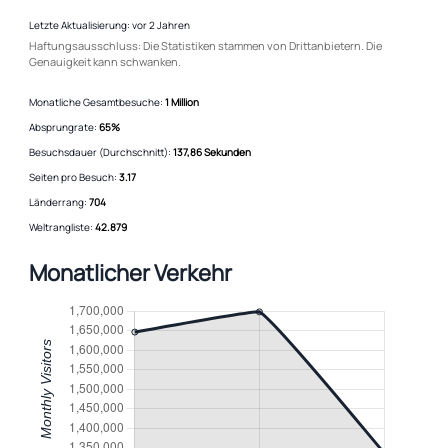
Letzte Aktualisierung: vor 2 Jahren
Haftungsausschluss: Die Statistiken stammen von Drittanbietern. Die
Genauigkeit kann schwanken.
Monatliche Gesamtbesuche:
1 Million
Absprungrate:
65%
Besuchsdauer (Durchschnitt):
137,86 Sekunden
Seiten pro Besuch:
3.17
Länderrang:
704
Weltrangliste:
42.879
Monatlicher Verkehr