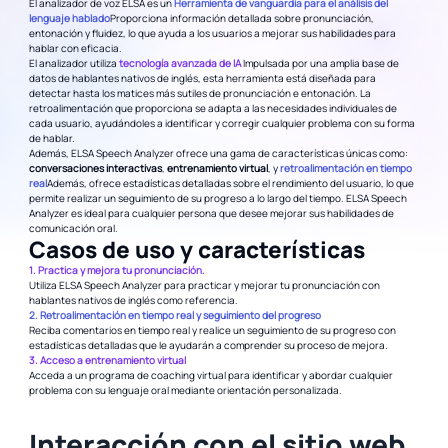
El analizador de voz ELSA es un
Herramienta de vanguardia para el análisis del
lenguaje hablado
Proporciona información detallada sobre pronunciación,
entonación y fluidez, lo que ayuda a los usuarios a mejorar sus habilidades para
hablar con eficacia.
El analizador utiliza
tecnología avanzada de IA
Impulsada por una amplia base de
datos de hablantes nativos de inglés, esta herramienta está diseñada para
detectar hasta los matices más sutiles de pronunciación e entonación. La
retroalimentación que proporciona se adapta a las necesidades individuales de
cada usuario, ayudándoles a identificar y corregir cualquier problema con su forma
de hablar.
Además, ELSA Speech Analyzer ofrece una gama de características únicas como:
conversaciones interactivas
,
entrenamiento virtual
, y
retroalimentación en tiempo
real
Además, ofrece estadísticas detalladas sobre el rendimiento del usuario, lo que
permite realizar un seguimiento de su progreso a lo largo del tiempo. ELSA Speech
Analyzer es ideal para cualquier persona que desee mejorar sus habilidades de
comunicación oral.
Casos de uso y características
1. Practica y mejora tu pronunciación.
Utiliza ELSA Speech Analyzer para practicar y mejorar tu pronunciación con
hablantes nativos de inglés como referencia.
2. Retroalimentación en tiempo real y seguimiento del progreso
Reciba comentarios en tiempo real y realice un seguimiento de su progreso con
estadísticas detalladas que le ayudarán a comprender su proceso de mejora.
3. Acceso a entrenamiento virtual
Acceda a un programa de coaching virtual para identificar y abordar cualquier
problema con su lenguaje oral mediante orientación personalizada.
Interacción con el sitio web