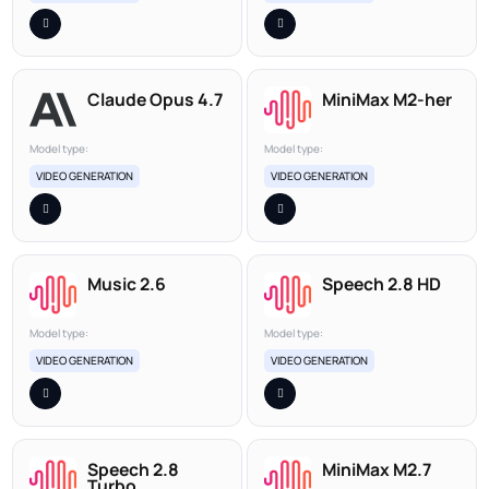
Claude Opus 4.7
MiniMax M2-her
Model type:
Model type:
VIDEO GENERATION
VIDEO GENERATION
Music 2.6
Speech 2.8 HD
Model type:
Model type:
VIDEO GENERATION
VIDEO GENERATION
Speech 2.8
MiniMax M2.7
Turbo