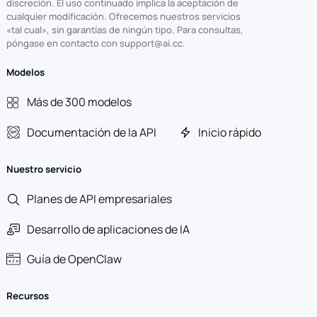
discreción. El uso continuado implica la aceptación de
cualquier modificación. Ofrecemos nuestros servicios
«tal cual», sin garantías de ningún tipo. Para consultas,
póngase en contacto con support@ai.cc.
Modelos
Más de 300 modelos
Documentación de la API
Inicio rápido
Nuestro servicio
Planes de API empresariales
Desarrollo de aplicaciones de IA
Guía de OpenClaw
Recursos