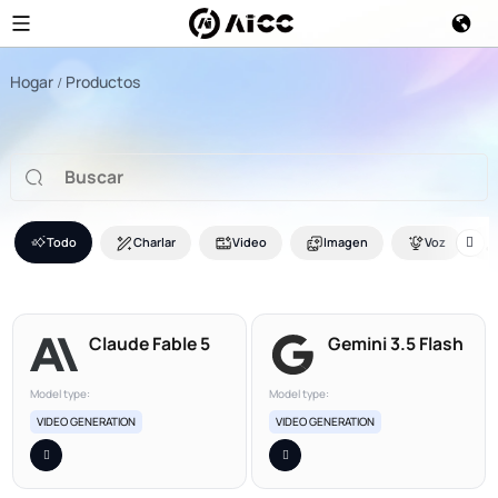
Hogar
Productos
Todo
Charlar
Video
Imagen
Voz
Claude Fable 5
Gemini 3.5 Flash
Model type:
Model type:
VIDEO GENERATION
VIDEO GENERATION