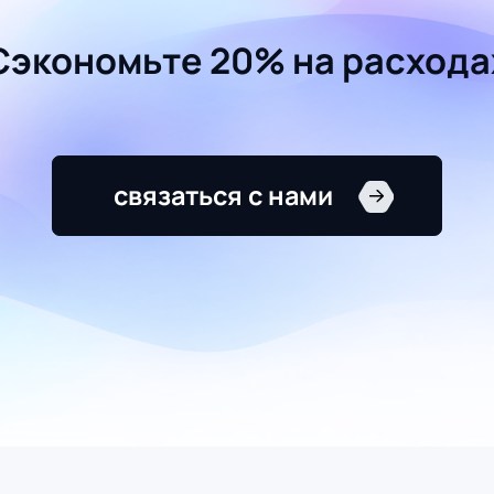
Сэкономьте 20% на расхода
связаться с нами