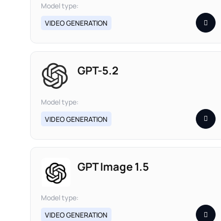
Model type:
VIDEO GENERATION
GPT-5.2
Model type:
VIDEO GENERATION
GPT Image 1.5
Model type:
VIDEO GENERATION