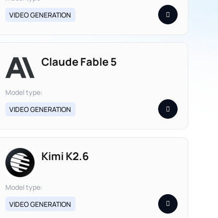
VIDEO GENERATION
Claude Fable 5
Model type:
VIDEO GENERATION
Kimi K2.6
Model type:
VIDEO GENERATION