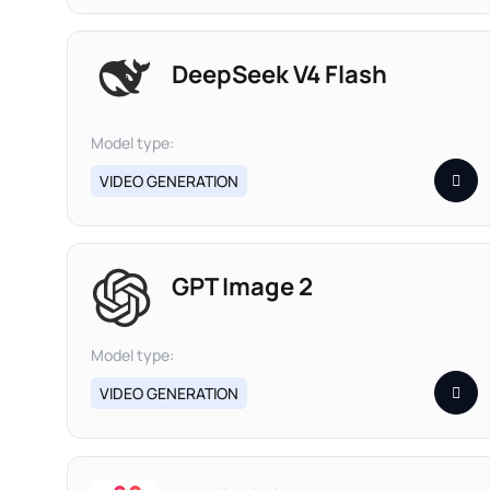
DeepSeek V4 Flash
Model type:
VIDEO GENERATION
GPT Image 2
Model type:
VIDEO GENERATION