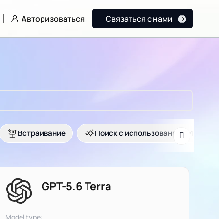
Авторизоваться
Связаться с нами
Встраивание
Поиск с использованием ИИ
GPT-5.6 Terra
Model type: