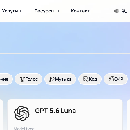
Услуги
Ресурсы
Контакт
RU
ение
Голос
Музыка
Код
ОКР
GPT-5.6 Luna
Model type: