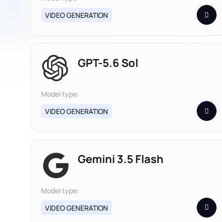
VIDEO GENERATION
GPT-5.6 Sol
Model type:
VIDEO GENERATION
Gemini 3.5 Flash
Model type:
VIDEO GENERATION