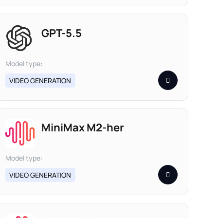
GPT-5.5
Model type:
VIDEO GENERATION
MiniMax M2-her
Model type:
VIDEO GENERATION