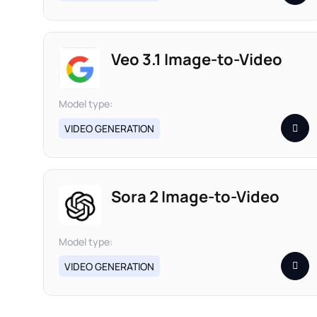
Veo 3.1 Image-to-Video
Model type:
VIDEO GENERATION
Sora 2 Image-to-Video
Model type:
VIDEO GENERATION