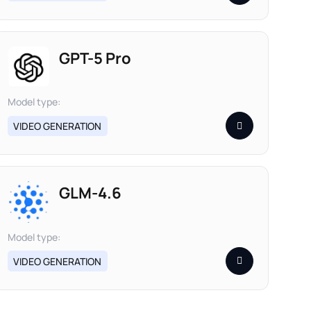
GPT-5 Pro
Model type:
VIDEO GENERATION
GLM-4.6
Model type:
VIDEO GENERATION