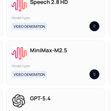
Speech 2.8 HD
Model type:
VIDEO GENERATION
MiniMax-M2.5
Model type:
VIDEO GENERATION
GPT-5.4