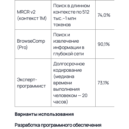
Поиск в длинном
MRCR v2
контексте по 512
74,0%
36,6
(контекст 1M)
тыс.–1 млн
токенов
Поиск и
BrowseComp
извлечение
90,1%
—
(Pro)
информации в
глубокой сети
Долгосрочное
кодирование
(медиана
Эксперт-
времени
73,1%
Улуч
программист
выполнения
человеком — 20
часов)
Варианты использования
Разработка программного обеспечения