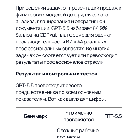
При решении задач, от презентаций продаж и
финансовых моделей до юридического
анализа, планирования и оперативной
документации, GPT-5.5 набирает 84,9%
баллов на GDPval, платформе для оценки
производительности ИИ в 44 реальных
профессиональных областях. Во многих
задачах он соответствует или превосходит
результаты профессионалов отрасли.
Результаты контрольных тестов
GPT-5.5 превосходит своего
предшественника по всем основным
показателям. Вот как выглядят цифры.
Что именно
Бенчмарк
ГПТ-5.5
ГПТ
проверяется
Сложные рабочие
процессы