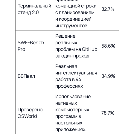
Терминальный
командной строки
82,7%
75,1%
стенд 2.0
с планированием
и координацией
инструментов.
Решение
SWE-Bench
реальных
58,6%
Улуч
Pro
проблем на GitHub
за один проход.
Реальная
интеллектуальная
ВВПвал
84,9%
83,0
работа в 44
профессиях
Использование
нативных
Проверено
компьютерных
78,7%
75,0
OSWorld
программ в
настольных
приложениях.