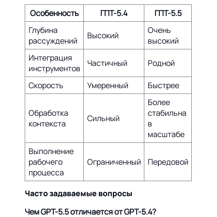
Особенность
ГПТ-5.4
ГПТ-5.5
Глубина
Очень
Высокий
рассуждений
высокий
Интеграция
Частичный
Родной
инструментов
Скорость
Умеренный
Быстрее
Более
Обработка
стабильна
Сильный
контекста
в
масштабе
Выполнение
рабочего
Ограниченный
Передовой
процесса
Часто задаваемые вопросы
Чем GPT-5.5 отличается от GPT-5.4?