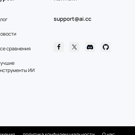
support@ai.cc
лог
овости
се сравнения
учшие
нструменты ИИ
ожения
политика конфиденциальности
О нас