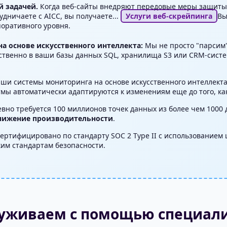
й задачей.
Когда веб-сайты внедряют передовые меры защиты 
удничаете с AICC, вы получаете...
Услуги веб-скрейпинга
Вы
оративного уровня.
а основе искусственного интеллекта:
Мы не просто "парсим
ственно в ваши базы данных SQL, хранилища S3 или CRM-систе
ши системы мониторинга на основе искусственного интеллект
ы автоматически адаптируются к изменениям еще до того, как
вно требуется 100 миллионов точек данных из более чем 1000
снижение производительности
.
ертифицировано по стандарту SOC 2 Type II с использованием
им стандартам безопасности.
луживаем с помощью специал