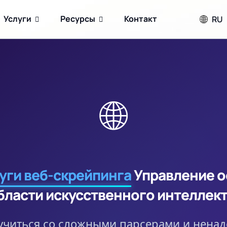
Услуги
Ресурсы
Контакт
RU
🌐
уги веб-скрейпинга
Управление о
бласти искусственного интеллект
учиться со сложными парсерами и нена