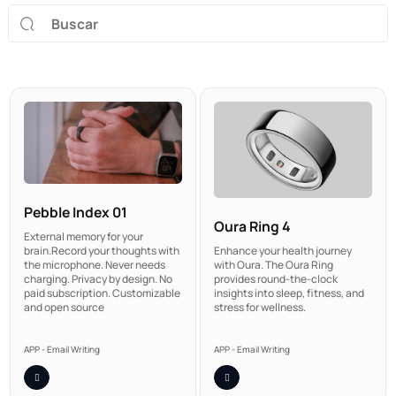
Pebble Index 01
Oura Ring 4
External memory for your
Enhance your health journey
brain.Record your thoughts with
with Oura. The Oura Ring
the microphone. Never needs
provides round-the-clock
charging. Privacy by design. No
insights into sleep, fitness, and
paid subscription. Customizable
stress for wellness.
and open source
APP - Email Writing
APP - Email Writing