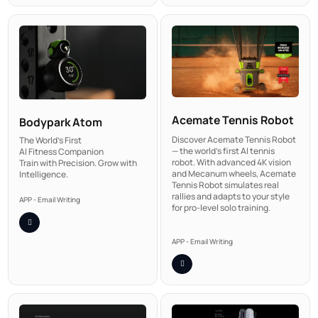
Acemate Tennis Robot
Bodypark Atom
Discover Acemate Tennis Robot
The World's First
— the world’s first AI tennis
AI Fitness Companion
robot. With advanced 4K vision
Train with Precision.
Grow with
and Mecanum wheels, Acemate
Intelligence.
Tennis Robot simulates real
rallies and adapts to your style
APP - Email Writing
for pro-level solo training.
APP - Email Writing