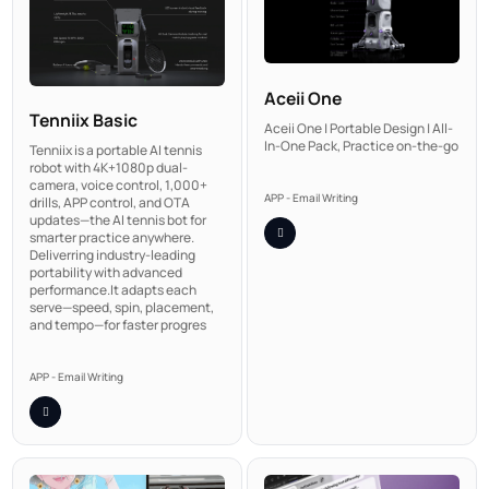
Aceii One
Tenniix Basic
Aceii One | Portable Design | All-
In-One Pack, Practice on-the-go
Tenniix is a portable AI tennis
robot with 4K+1080p dual-
camera, voice control, 1,000+
APP - Email Writing
drills, APP control, and OTA
updates—the AI tennis bot for
smarter practice anywhere.
Deliverring industry-leading
portability with advanced
performance.It adapts each
serve—speed, spin, placement,
and tempo—for faster progres
APP - Email Writing