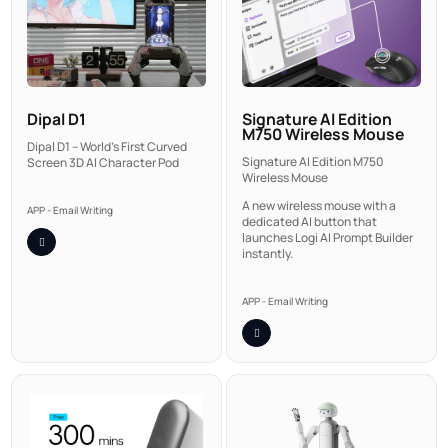
Dipal D1
Signature AI Edition
M750 Wireless Mouse
Dipal D1 – World's First Curved
Signature AI Edition M750
Screen 3D AI Character Pod
Wireless Mouse
A new wireless mouse with a
APP - Email Writing
dedicated AI button that
launches Logi AI Prompt Builder
instantly.
APP - Email Writing