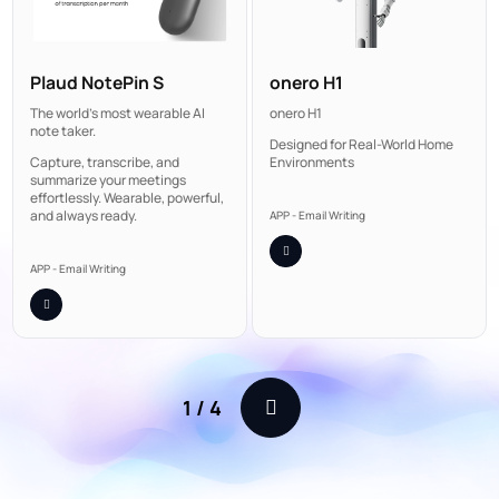
Plaud NotePin S
onero H1
The world's most wearable AI
onero H1
note taker.
Designed for Real-World Home
Capture, transcribe, and
Environments
summarize your meetings
effortlessly. Wearable, powerful,
and always ready.
APP - Email Writing
APP - Email Writing
1
/
4