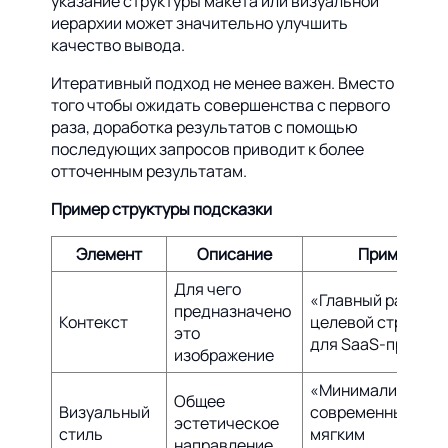
указание структуры макета или визуальной
иерархии может значительно улучшить
качество вывода.
Итеративный подход не менее важен. Вместо
того чтобы ожидать совершенства с первого
раза, доработка результатов с помощью
последующих запросов приводит к более
отточенным результатам.
Пример структуры подсказки
Элемент
Описание
Пример
Для чего
«Главный раздел
предназначено
Контекст
целевой страниц
это
для SaaS-продукт
изображение
«Минималистичны
Общее
Визуальный
современный фон
эстетическое
стиль
мягким
направление