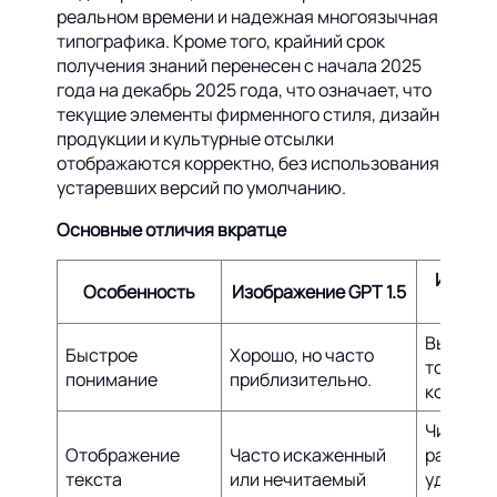
реальном времени и надежная многоязычная
типографика. Кроме того, крайний срок
получения знаний перенесен с начала 2025
года на декабрь 2025 года, что означает, что
текущие элементы фирменного стиля, дизайн
продукции и культурные отсылки
отображаются корректно, без использования
устаревших версий по умолчанию.
Основные отличия вкратце
Изобра
Особенность
Изображение GPT 1.5
GPT
Высокая
Быстрое
Хорошо, но часто
точность
понимание
приблизительно.
контекс
Чисто,
Отображение
Часто искаженный
разборч
текста
или нечитаемый
удачно