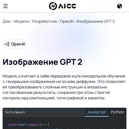
Дом
Модели
Разработчик
OpenAI
Изображение GPT 2
OpenAI
Изображение GPT 2
Модель сочетает в себе передовое мультимодальное обучение
с генерацией изображений на основе диффузии. Это позволяет
ей преобразовывать сложные инструкции в визуально
согласованные результаты, сохраняя при этом строгий
контроль над композицией, типографикой и макетом.
Javascript
Python
Text to Speech
const
import
 main = 
 requests

async
 () => {
