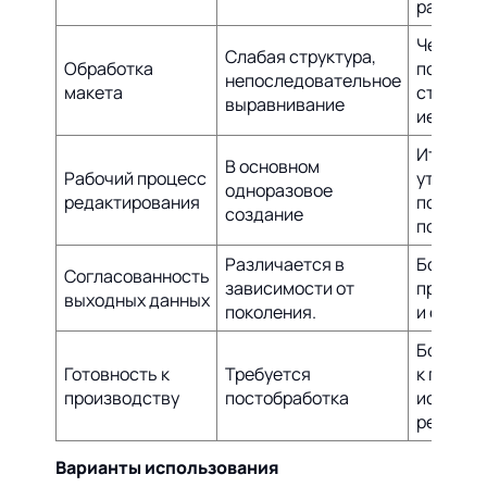
располо
Четкое
Слабая структура,
Обработка
пониман
непоследовательное
макета
структу
выравнивание
иерархи
Итерати
В основном
Рабочий процесс
уточнен
одноразовое
редактирования
помощь
создание
подсказ
Различается в
Более
Согласованность
зависимости от
предска
выходных данных
поколения.
и стаби
Более б
Готовность к
Требуется
к готовы
производству
постобработка
использ
результ
Варианты использования