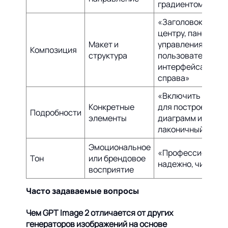
градиентом»
«Заголовок по
центру, панель
Макет и
управления
Композиция
структура
пользовательско
интерфейса
справа»
«Включить видже
Конкретные
для построения
Подробности
элементы
диаграмм и
лаконичный шриф
Эмоциональное
«Профессиональн
Тон
или брендовое
надежно, чисто»
восприятие
Часто задаваемые вопросы
Чем GPT Image 2 отличается от других
генераторов изображений на основе