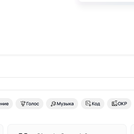
ение
Голос
Музыка
Код
ОКР