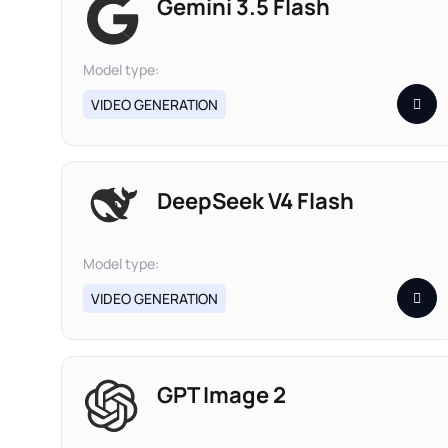
Gemini 3.5 Flash
Model type:
VIDEO GENERATION
DeepSeek V4 Flash
Model type:
VIDEO GENERATION
GPT Image 2