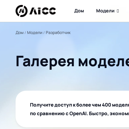
Дом
Модели
Дом
Модели
Разработчик
Галерея модел
Получите доступ к более чем 400 модел
по сравнению с OpenAI. Быстро, эконом