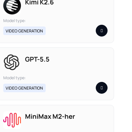
Kimi K2.6
Model type:
VIDEO GENERATION
GPT-5.5
Model type:
VIDEO GENERATION
MiniMax M2-her