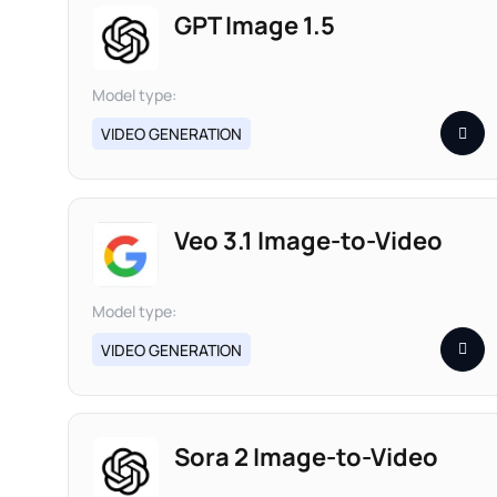
GPT Image 1.5
Model type:
VIDEO GENERATION
Veo 3.1 Image-to-Video
Model type:
VIDEO GENERATION
Sora 2 Image-to-Video