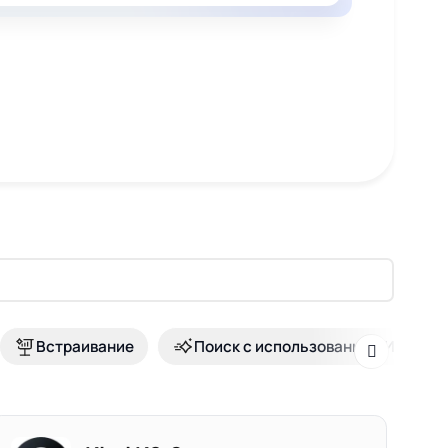
Встраивание
Поиск с использованием ИИ