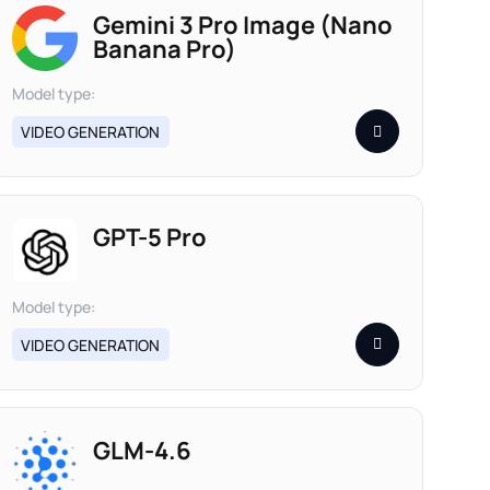
Gemini 3 Pro Image (Nano
Banana Pro)
Model type:
VIDEO GENERATION
GPT-5 Pro
Model type:
VIDEO GENERATION
GLM-4.6