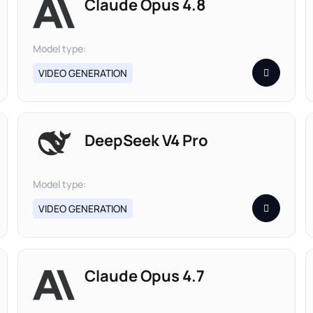
Claude Opus 4.8
Model type:
VIDEO GENERATION
DeepSeek V4 Pro
Model type:
VIDEO GENERATION
Claude Opus 4.7