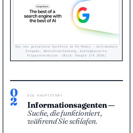
Das neu gestaltete Suchfeld im KI-Modus – multimodale
Eingabe, Absichtserkennung, dialogbasierte
Folgeinteraktion. (Bild: Google I/O 2026)
0
DIE HAUPTSTORY
2
Informationsagenten —
Suche, die funktioniert,
während Sie schlafen.