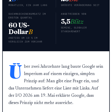
MONATLICH, EIN JAHR LANG
GRÖSSTE VERÄNDERUNG SEIT
SUCHMASCHINENUMSATZ IM
ANGETRIEBEN VON
ERSTEN QUARTAL
3,5
Blitz
60 US-
GEMINI, GLOBALER
Dollar
B
STANDARDWERT
ANSTIEG UM 19 % IM
VERGLEICH ZUM VORJAHR
Ü
ber zwei Jahrzehnte lang baute Google sein
Imperium auf einem einzigen, simplen
Prinzip auf: Man gibt eine Frage ein, und
das Unternehmen liefert eine Liste mit Links. Auf
der I/O 2026 am 19. Mai erklärte Google, dass
dieses Prinzip nicht mehr ausreiche.