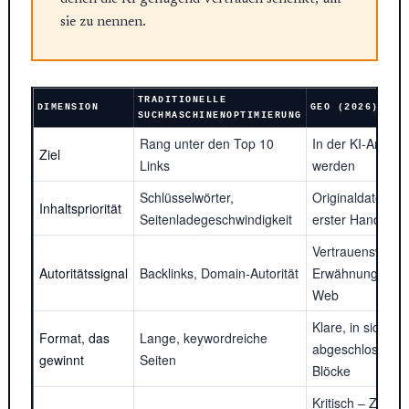
sie zu nennen.
TRADITIONELLE
DIMENSION
GEO (2026)
SUCHMASCHINENOPTIMIERUNG
Rang unter den Top 10
In der KI-Antwort 
Ziel
Links
werden
Schlüsselwörter,
Originaldaten, E
Inhaltspriorität
Seitenladegeschwindigkeit
erster Hand
Vertrauenswürdi
Autoritätssignal
Backlinks, Domain-Autorität
Erwähnungen im
Web
Klare, in sich
Format, das
Lange, keywordreiche
abgeschlossene, 
gewinnt
Seiten
Blöcke
Kritisch – Zitatio