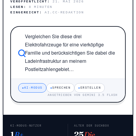
VERÖFFENTLICHT:
21. MAI 2026
LESEN:
8 MINUTEN
EINGEREICHT:
AI.CC-REDAKTION
Vergleichen Sie diese drei
Elektrofahrzeuge für eine vierköpfige
Familie und berücksichtigen Sie dabei die
Ladeinfrastruktur an meinem
Postleitzahlengebiet…
KI-MODUS
SPRECHEN
ERSTELLEN
ANGETRIEBEN VON GEMINI 3.5 FLASH
KI-MODUS-NUTZER
ALTER DER SUCHBOX
1
B+
25
Die