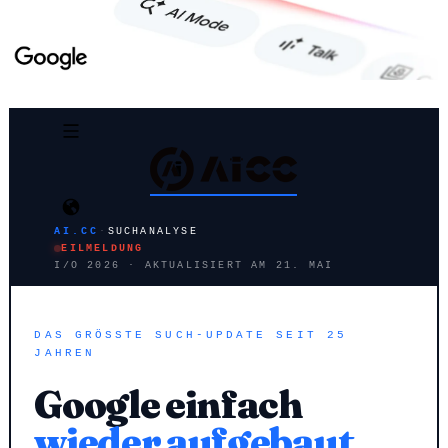
AI.CC
·
SUCHANALYSE
EILMELDUNG
I/O 2026 · AKTUALISIERT AM 21. MAI
DAS GRÖSSTE SUCH-UPDATE SEIT 25 J
AHREN
Google einfach
wieder aufgebaut