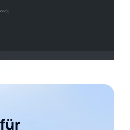
e (Nano Banana Pro)"
ocean"
onse);

für