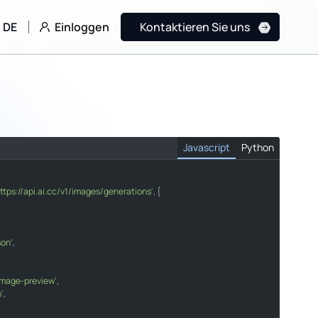
Einloggen
DE
Kontaktieren Sie uns
Javascript
Python
https://api.ai.cc/v1/images/generations'
, {

generations"
son'
,

image-preview'
n/json"
,

n'
,
