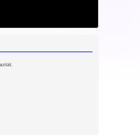
zität.