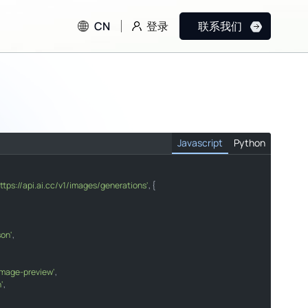
登录
CN
联系我们
Javascript
Python
https://api.ai.cc/v1/images/generations'
, {

generations"
son'
,

image-preview'
n/json"
,

n'
,
