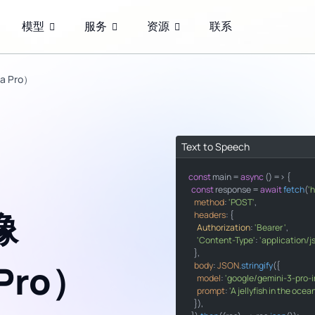
模型
服务
资源
联系
a Pro）
Text to Speech
const
import
 main = 
 requests

async
 () => {

const
 response = 
await
fetch
(
'
method
: 
'POST'
,

像
def 
headers
main
()
: {

:

    response =
Authorization
: 
'Bearer '
post
,

'Content-Type'
"https://api.ai.cc/v1/images/
: 
'application/j
    },

 Pro）
body
"Authorization"
: 
JSON
.
stringify
"Bearer "
({

model
"Content-Type"
: 
'google/gemini-3-pro-
"applicatio
prompt
: 
'A jellyfish in the ocea
    }),
