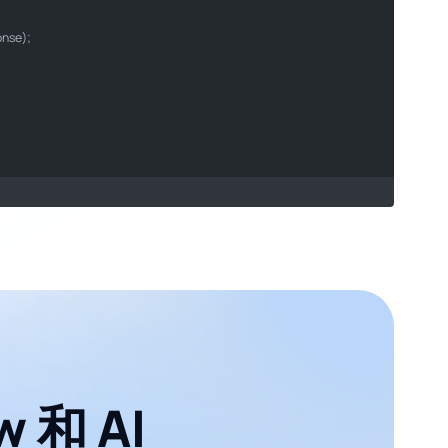
（Nano Banana Pro）"
ocean"
onse);

 和 AI