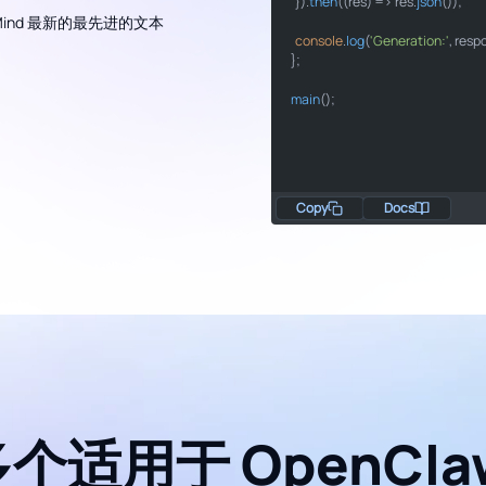
  }).
then
"model"
(
(
res
) =>
"Gemini 3 Pro 图像
 res.
json
());

"prompt"
"A jellyfish in the 
DeepMind 最新的最先进的文本
console
.
log
(
'Generation:'
, resp
};

main
();
raise_for_status
json
print
"Generation:"
Copy
Docs
if
"__main__"
main
多个适用于 OpenClaw