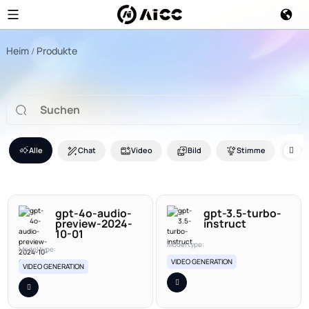
Heim
Produkte
Alle
Chat
Video
Bild
Stimme
M
gpt-4o-audio-
gpt-3.5-turbo-
preview-2024-
instruct
10-01
Model type:
Model type:
VIDEO GENERATION
VIDEO GENERATION