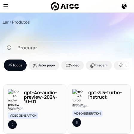
Lar
Produtos
Todos
Bater papo
Vídeo
Imagem
Voz
gpt-4o-audio-
gpt-3.5-turbo-
preview-2024-
instruct
10-01
Model type:
Model type:
VIDEO GENERATION
VIDEO GENERATION