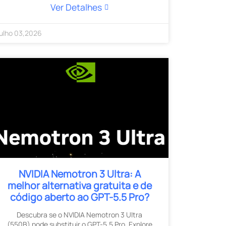
Ver Detalhes
ulho
03
,
2026
NVIDIA Nemotron 3 Ultra: A
melhor alternativa gratuita e de
código aberto ao GPT-5.5 Pro?
Descubra se o NVIDIA Nemotron 3 Ultra
(550B) pode substituir o GPT-5.5 Pro. Explore