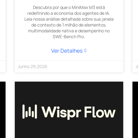
Descubra por que o MiniMax M3 está
redefinindo a economia dos agentes de IA.
Leia nossa análise detalhada sobre sua janela
de contexto de 1 milhão de elementos,
multimodalidade nativa e desempenho no
SWE-Bench Pro.
Ver Detalhes
Junho
29
,
2026
J