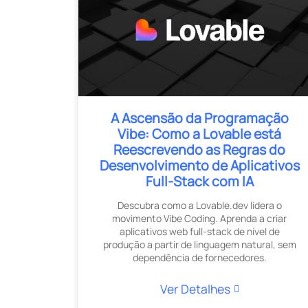
A Ascensão da Programação
Vibe: Como a Lovable está
Reescrevendo as Regras do
Desenvolvimento de Aplicativos
Full-Stack com IA
Descubra como a Lovable.dev lidera o
movimento Vibe Coding. Aprenda a criar
aplicativos web full-stack de nível de
produção a partir de linguagem natural, sem
dependência de fornecedores.
Ver Detalhes