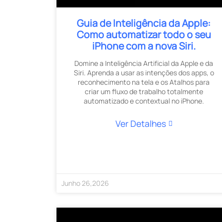
Guia de Inteligência da Apple:
Como automatizar todo o seu
iPhone com a nova Siri.
Domine a Inteligência Artificial da Apple e da
Siri. Aprenda a usar as intenções dos apps, o
reconhecimento na tela e os Atalhos para
criar um fluxo de trabalho totalmente
automatizado e contextual no iPhone.
Ver Detalhes
Junho
26
,
2026