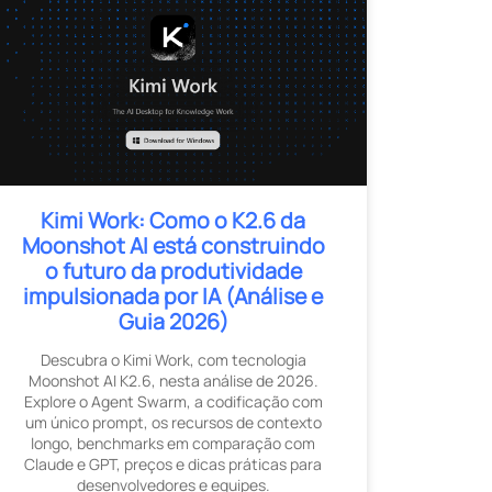
Kimi Work: Como o K2.6 da
Moonshot AI está construindo
o futuro da produtividade
impulsionada por IA (Análise e
Guia 2026)
Descubra o Kimi Work, com tecnologia
Moonshot AI K2.6, nesta análise de 2026.
Explore o Agent Swarm, a codificação com
um único prompt, os recursos de contexto
longo, benchmarks em comparação com
Claude e GPT, preços e dicas práticas para
desenvolvedores e equipes.