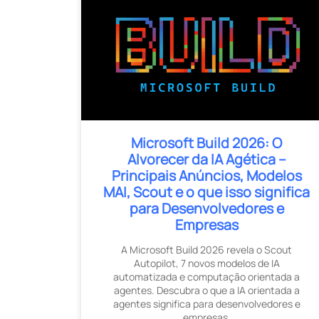
Microsoft Build 2026: O
Alvorecer da IA ​​Agética –
Principais Anúncios, Modelos
MAI, Scout e o que isso significa
para Desenvolvedores e
Empresas
A Microsoft Build 2026 revela o Scout
Autopilot, 7 novos modelos de IA
automatizada e computação orientada a
agentes. Descubra o que a IA orientada a
agentes significa para desenvolvedores e
empresas.