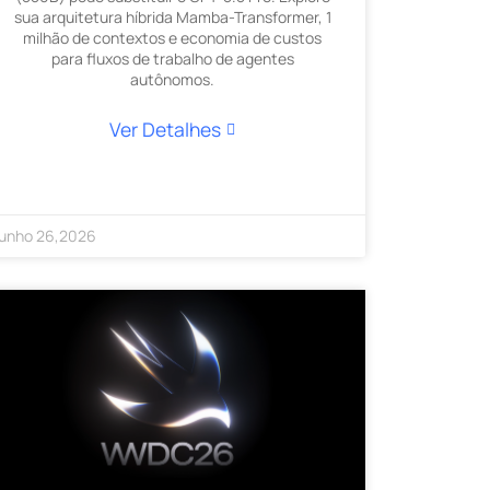
sua arquitetura híbrida Mamba-Transformer, 1
milhão de contextos e economia de custos
para fluxos de trabalho de agentes
autônomos.
Ver Detalhes
unho
26
,
2026