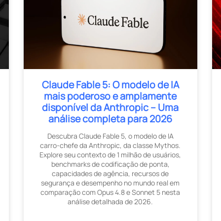
Claude Fable 5: O modelo de IA
mais poderoso e amplamente
disponível da Anthropic – Uma
análise completa para 2026
Descubra Claude Fable 5, o modelo de IA
carro-chefe da Anthropic, da classe Mythos.
Explore seu contexto de 1 milhão de usuários,
benchmarks de codificação de ponta,
capacidades de agência, recursos de
segurança e desempenho no mundo real em
comparação com Opus 4.8 e Sonnet 5 nesta
análise detalhada de 2026.