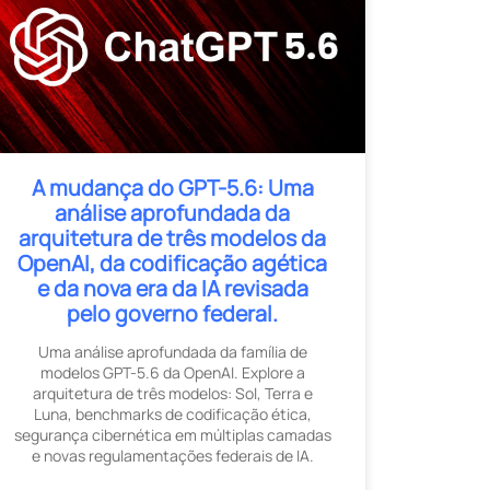
A mudança do GPT-5.6: Uma
análise aprofundada da
arquitetura de três modelos da
OpenAI, da codificação agética
e da nova era da IA ​​revisada
pelo governo federal.
Uma análise aprofundada da família de
modelos GPT-5.6 da OpenAI. Explore a
arquitetura de três modelos: Sol, Terra e
Luna, benchmarks de codificação ética,
segurança cibernética em múltiplas camadas
e novas regulamentações federais de IA.