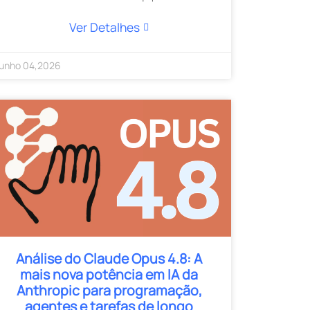
Ver Detalhes
unho
04
,
2026
Análise do Claude Opus 4.8: A
mais nova potência em IA da
Anthropic para programação,
agentes e tarefas de longo