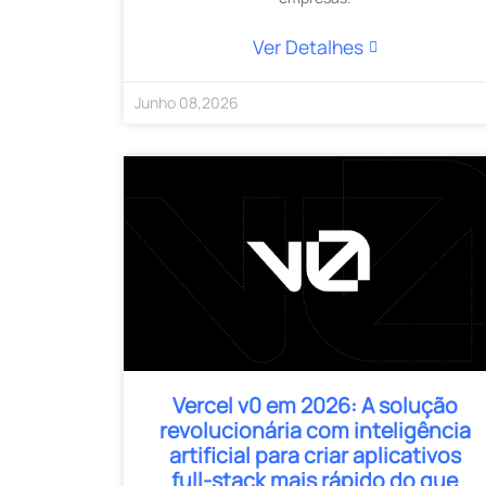
Ver Detalhes
Junho
08
,
2026
Vercel v0 em 2026: A solução
revolucionária com inteligência
artificial para criar aplicativos
full-stack mais rápido do que