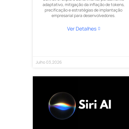
adaptativo, mitigação da inflação de tokens,
precificação e estratégias de implantação
empresarial para desenvolvedores.
Ver Detalhes
Julho
03
,
2026