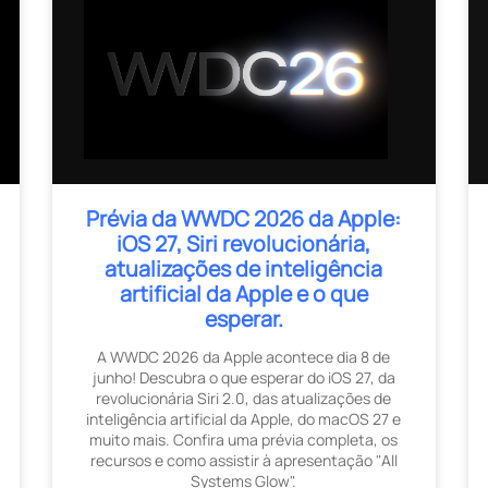
Prévia da WWDC 2026 da Apple:
iOS 27, Siri revolucionária,
atualizações de inteligência
artificial da Apple e o que
esperar.
A WWDC 2026 da Apple acontece dia 8 de
junho! Descubra o que esperar do iOS 27, da
revolucionária Siri 2.0, das atualizações de
inteligência artificial da Apple, do macOS 27 e
muito mais. Confira uma prévia completa, os
recursos e como assistir à apresentação "All
Systems Glow".