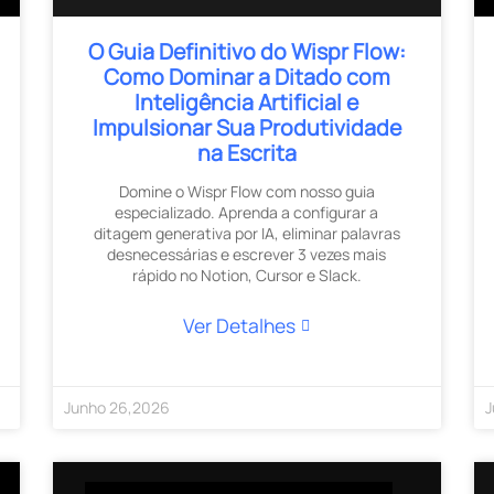
O Guia Definitivo do Wispr Flow:
Como Dominar a Ditado com
Inteligência Artificial e
Impulsionar Sua Produtividade
na Escrita
Domine o Wispr Flow com nosso guia
especializado. Aprenda a configurar a
ditagem generativa por IA, eliminar palavras
desnecessárias e escrever 3 vezes mais
rápido no Notion, Cursor e Slack.
Ver Detalhes
Junho
26
,
2026
J