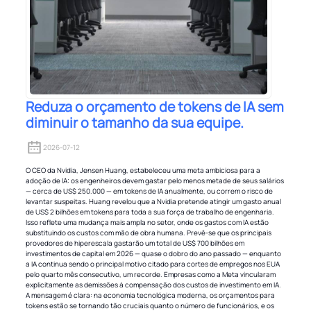
Reduza o orçamento de tokens de IA sem
diminuir o tamanho da sua equipe.
2026-07-12
O CEO da Nvidia, Jensen Huang, estabeleceu uma meta ambiciosa para a
adoção de IA: os engenheiros devem gastar pelo menos metade de seus salários
— cerca de US$ 250.000 — em tokens de IA anualmente, ou correm o risco de
levantar suspeitas. Huang revelou que a Nvidia pretende atingir um gasto anual
de US$ 2 bilhões em tokens para toda a sua força de trabalho de engenharia.
Isso reflete uma mudança mais ampla no setor, onde os gastos com IA estão
substituindo os custos com mão de obra humana. Prevê-se que os principais
provedores de hiperescala gastarão um total de US$ 700 bilhões em
investimentos de capital em 2026 — quase o dobro do ano passado — enquanto
a IA continua sendo o principal motivo citado para cortes de empregos nos EUA
pelo quarto mês consecutivo, um recorde. Empresas como a Meta vincularam
explicitamente as demissões à compensação dos custos de investimento em IA.
A mensagem é clara: na economia tecnológica moderna, os orçamentos para
tokens estão se tornando tão cruciais quanto o número de funcionários, e os