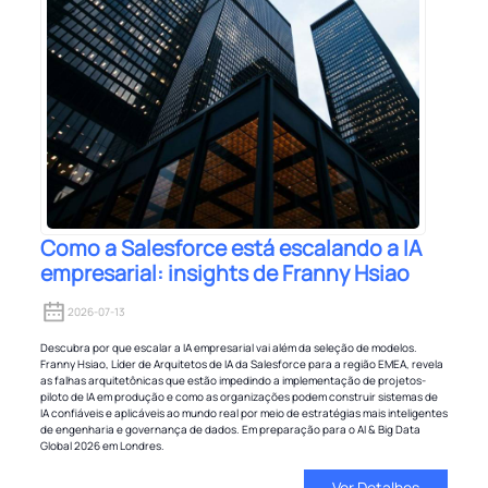
Como a Salesforce está escalando a IA
empresarial: insights de Franny Hsiao
2026-07-13
Descubra por que escalar a IA empresarial vai além da seleção de modelos.
Franny Hsiao, Líder de Arquitetos de IA da Salesforce para a região EMEA, revela
as falhas arquitetônicas que estão impedindo a implementação de projetos-
piloto de IA em produção e como as organizações podem construir sistemas de
IA confiáveis ​​e aplicáveis ​​ao mundo real por meio de estratégias mais inteligentes
de engenharia e governança de dados. Em preparação para o AI & Big Data
Global 2026 em Londres.
Ver Detalhes