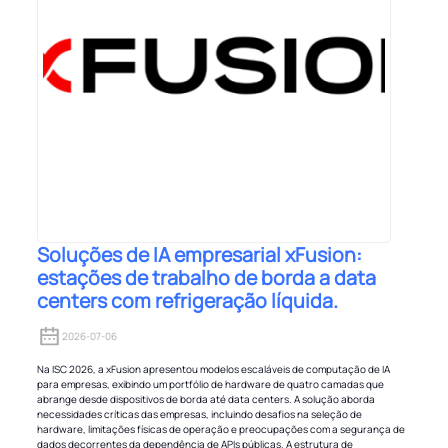
Soluções de IA empresarial xFusion:
estações de trabalho de borda a data
centers com refrigeração líquida.
2026-07-06
Na ISC 2026, a xFusion apresentou modelos escaláveis ​​de computação de IA
para empresas, exibindo um portfólio de hardware de quatro camadas que
abrange desde dispositivos de borda até data centers. A solução aborda
necessidades críticas das empresas, incluindo desafios na seleção de
hardware, limitações físicas de operação e preocupações com a segurança de
dados decorrentes da dependência de APIs públicas. A estrutura de