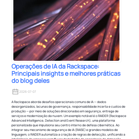
Operações de IA da Rackspace:
Principais insights e melhores práticas
do blog deles
2026-07-07
A Rackspace aborda desafios operacionais comuns de IA — dados
desorganizados, lacunas de governança, responsabilidade incerta e custos de
produção — por meio de soluções direcionadas em segurança, entrega de
serviços e modernização da nuvem. Um exemplo notável é o RAIDER (Rackspace
Advanced Intelligence, Detection and Event Research), uma plataforma
personalizada que impulsiona seu centro interno de defesa cibernética. Ao
integrar seu mecanismo de segurança de IA (RAISE) e grandes modelos de
linguagem, o RAIDER automatiza a criação de regras de detecção, unificando a