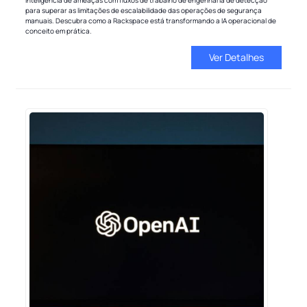
inteligência de ameaças com fluxos de trabalho de engenharia de detecção
para superar as limitações de escalabilidade das operações de segurança
manuais. Descubra como a Rackspace está transformando a IA operacional de
conceito em prática.
Ver Detalhes