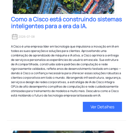
Como a Cisco está construindo sistemas
inteligentes para a era da IA.
2026-07-08
A Cisco é uma empresa líder em tecnologia que impulsiona a inovação em IA em
todas as suas operações e soluções para clientes. Aproveitando uma
combinação de aprendizado de máquina e IA ativa, a Cisco aprimora a entrega
de serviços e personaliza as experiências do usuário em escala. Sua estrutura
de IA compartilhada, construída sobre padrões de computação e rede
rigorosamente validados, reflete anos de desenvolvimento testado em campo —
dando à Cisco a confiança necessária para oferecer essas soluções robustas a
clientes corporativos em todo o mundo. Abrangendo infraestrutura, segurança,
serviços e design de redes corporativas, a estratégia de IA da Cisco integra
GPUs de alto desempenho com pilhas de computação e rede cuidadosamente
otimizadas para treinamento de modelos e muito mais. Descubra como a Cisco
está moldando o futuro da tecnologia empresarial baseada em IA.
Ver Detalhes