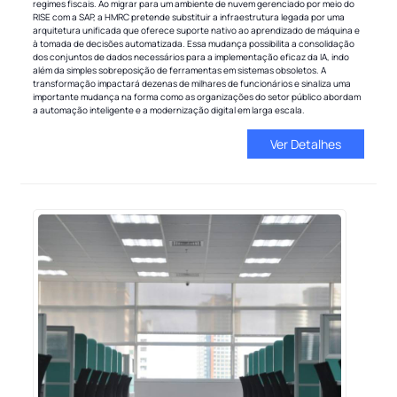
regimes fiscais. Ao migrar para um ambiente de nuvem gerenciado por meio do
RISE com a SAP, a HMRC pretende substituir a infraestrutura legada por uma
arquitetura unificada que oferece suporte nativo ao aprendizado de máquina e
à tomada de decisões automatizada. Essa mudança possibilita a consolidação
dos conjuntos de dados necessários para a implementação eficaz da IA, indo
além da simples sobreposição de ferramentas em sistemas obsoletos. A
transformação impactará dezenas de milhares de funcionários e sinaliza uma
importante mudança na forma como as organizações do setor público abordam
a automação inteligente e a modernização digital em larga escala.
Ver Detalhes