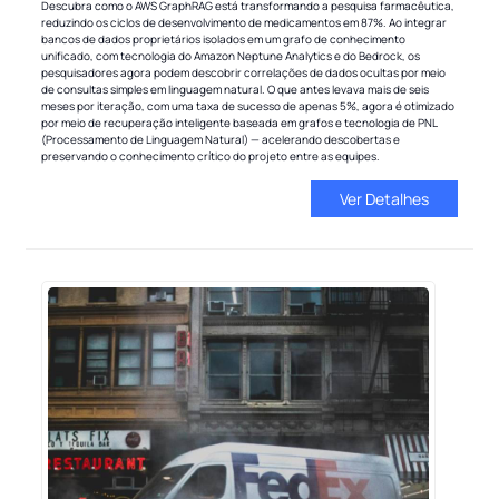
Descubra como o AWS GraphRAG está transformando a pesquisa farmacêutica,
reduzindo os ciclos de desenvolvimento de medicamentos em 87%. Ao integrar
bancos de dados proprietários isolados em um grafo de conhecimento
unificado, com tecnologia do Amazon Neptune Analytics e do Bedrock, os
pesquisadores agora podem descobrir correlações de dados ocultas por meio
de consultas simples em linguagem natural. O que antes levava mais de seis
meses por iteração, com uma taxa de sucesso de apenas 5%, agora é otimizado
por meio de recuperação inteligente baseada em grafos e tecnologia de PNL
(Processamento de Linguagem Natural) — acelerando descobertas e
preservando o conhecimento crítico do projeto entre as equipes.
Ver Detalhes