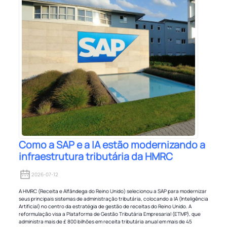
Como a SAP e a IA estão modernizando a
infraestrutura tributária da HMRC
2026-07-12
A HMRC (Receita e Alfândega do Reino Unido) selecionou a SAP para modernizar
seus principais sistemas de administração tributária, colocando a IA (Inteligência
Artificial) no centro da estratégia de gestão de receitas do Reino Unido. A
reformulação visa a Plataforma de Gestão Tributária Empresarial (ETMP), que
administra mais de £ 800 bilhões em receita tributária anual em mais de 45