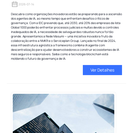
2026-07-14
Descubra como organizações inovadoras estão se preparando para a ascensão
dos agentes de IA, ao mesmo tempo que enfrentam desafios críticos de
governança. Com a IDC prevendo que, até 2030, até 20% das empresas da lista
Global 1000 poderão enfrentar processos judiciais e multas devido a controles
inadequados de IA, a necessidade de salvaguardas robustas nunca foi tão
grande. Apresentamos a Rede Masumi — uma iniciativa inovadora fruto da
colaboração entre a NMKR e o Serviceplan Group. Lançada no final de 2024,
essa infraestrutura agnóstica a frameworks combina IA agente com
descentralização para ajudar desenvolvedores a construir ecossistemas de IA
mais seguros e responsáveis. Saiba como a tecnologia blockchain está
moldando o futuro da governança de IA.
Ver Detalhes