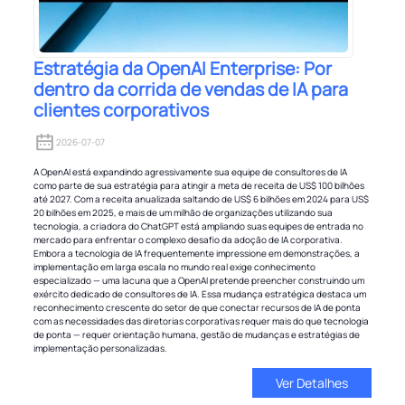
Estratégia da OpenAI Enterprise: Por
dentro da corrida de vendas de IA para
clientes corporativos
2026-07-07
A OpenAI está expandindo agressivamente sua equipe de consultores de IA
como parte de sua estratégia para atingir a meta de receita de US$ 100 bilhões
até 2027. Com a receita anualizada saltando de US$ 6 bilhões em 2024 para US$
20 bilhões em 2025, e mais de um milhão de organizações utilizando sua
tecnologia, a criadora do ChatGPT está ampliando suas equipes de entrada no
mercado para enfrentar o complexo desafio da adoção de IA corporativa.
Embora a tecnologia de IA frequentemente impressione em demonstrações, a
implementação em larga escala no mundo real exige conhecimento
especializado — uma lacuna que a OpenAI pretende preencher construindo um
exército dedicado de consultores de IA. Essa mudança estratégica destaca um
reconhecimento crescente do setor de que conectar recursos de IA de ponta
com as necessidades das diretorias corporativas requer mais do que tecnologia
de ponta — requer orientação humana, gestão de mudanças e estratégias de
implementação personalizadas.
Ver Detalhes