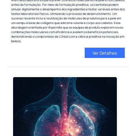
IA em seus laboratórios para prever os efeitos moleculares na pele e nos cabelos
antes da formulação. Por meio da formulação preditiva, os cientistas podem
simular digitalmente o desempenho dos ingredientes e testar variáveis ​​antes dos
testes laboratoriais físicos, otimizando o processo de desenvolvimento. Um
sucesso recente inclui a reutilização de moléculas de produtos para a pele em
um xampu à base de colágeno que adiciona volume e corpo aos cabelos. Essa
abordagem orientada por IA permite que as equipes de produto explorem novas
combinações moleculares com eficiência e avaliem os benefícios potenciais,
demonstrando o compromisso da L'Oréal com a ciência preditiva na inovação em
beleza.
Ver Detalhes