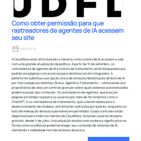
Como obter permissão para que
rastreadores de agentes de IA acessem
seu site
2026-07-15
A Cloudflare está reformulando a maneira como os bots de IA acessam a web
com uma grande atualização de política. A partir de 15 de setembro, os
rastreadores de agentes de IA e os bots de treinamento serão bloqueados por
padrão em páginas com anúncios para domínios recém-integrados. A
plataforma substituiu sua opção única de ativação/desativação de bots de IA
por três categorias distintas: Busca, Agente e Treinamento — oferecendo aos
proprietários de sites um controle granular sobre quais sistemas automatizados
podem acessar seu conteúdo. Os rastreadores de agentes, que buscam
páginas em tempo real para os usuários por meio de ferramentas como o
ChatGPT, e os rastreadores de treinamento, que coletam dados para o
desenvolvimento de modelos, enfrentarão restrições por padrão, enquanto os
bots de indexação de busca permanecem permitidos. Esses controles estão
disponíveis para todos os clientes da Cloudflare, incluindo usuários do plano
gratuito, desde 1º de julho. A atualização sinaliza uma mudança significativa na
forma como os editores podem proteger seu conteúdo de sistemas de IA,
mantendo a visibilidade nos mecanismos de busca.