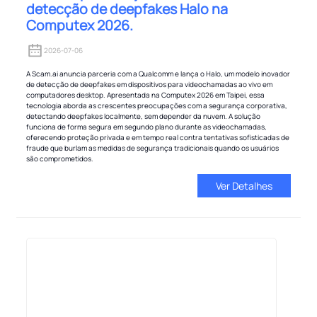
detecção de deepfakes Halo na
Computex 2026.
2026-07-06
A Scam.ai anuncia parceria com a Qualcomm e lança o Halo, um modelo inovador
de detecção de deepfakes em dispositivos para videochamadas ao vivo em
computadores desktop. Apresentada na Computex 2026 em Taipei, essa
tecnologia aborda as crescentes preocupações com a segurança corporativa,
detectando deepfakes localmente, sem depender da nuvem. A solução
funciona de forma segura em segundo plano durante as videochamadas,
oferecendo proteção privada e em tempo real contra tentativas sofisticadas de
fraude que burlam as medidas de segurança tradicionais quando os usuários
são comprometidos.
Ver Detalhes