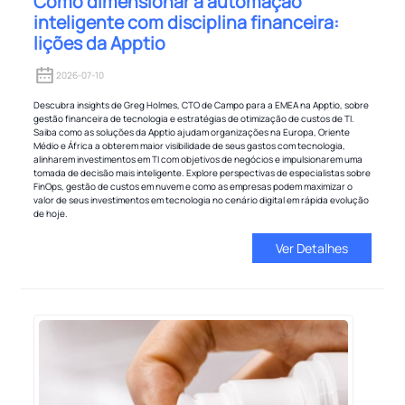
Como dimensionar a automação
inteligente com disciplina financeira:
lições da Apptio
2026-07-10
Descubra insights de Greg Holmes, CTO de Campo para a EMEA na Apptio, sobre
gestão financeira de tecnologia e estratégias de otimização de custos de TI.
Saiba como as soluções da Apptio ajudam organizações na Europa, Oriente
Médio e África a obterem maior visibilidade de seus gastos com tecnologia,
alinharem investimentos em TI com objetivos de negócios e impulsionarem uma
tomada de decisão mais inteligente. Explore perspectivas de especialistas sobre
FinOps, gestão de custos em nuvem e como as empresas podem maximizar o
valor de seus investimentos em tecnologia no cenário digital em rápida evolução
de hoje.
Ver Detalhes