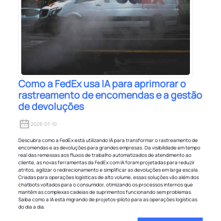
Como a FedEx usa IA para aprimorar o
rastreamento de encomendas e a gestão
de devoluções
2026-07-10
Descubra como a FedEx está utilizando IA para transformar o rastreamento de
encomendas e as devoluções para grandes empresas. Da visibilidade em tempo
real das remessas aos fluxos de trabalho automatizados de atendimento ao
cliente, as novas ferramentas da FedEx com IA foram projetadas para reduzir
atritos, agilizar o redirecionamento e simplificar as devoluções em larga escala.
Criadas para operações logísticas de alto volume, essas soluções vão além dos
chatbots voltados para o consumidor, otimizando os processos internos que
mantêm as complexas cadeias de suprimentos funcionando sem problemas.
Saiba como a IA está migrando de projetos-piloto para as operações logísticas
do dia a dia.