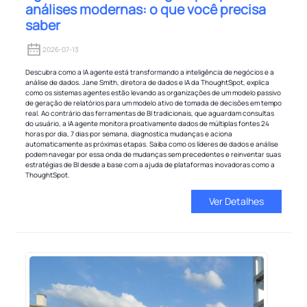
análises modernas: o que você precisa
saber
2026-07-13
Descubra como a IA agente está transformando a inteligência de negócios e a
análise de dados. Jane Smith, diretora de dados e IA da ThoughtSpot, explica
como os sistemas agentes estão levando as organizações de um modelo passivo
de geração de relatórios para um modelo ativo de tomada de decisões em tempo
real. Ao contrário das ferramentas de BI tradicionais, que aguardam consultas
do usuário, a IA agente monitora proativamente dados de múltiplas fontes 24
horas por dia, 7 dias por semana, diagnostica mudanças e aciona
automaticamente as próximas etapas. Saiba como os líderes de dados e análise
podem navegar por essa onda de mudanças sem precedentes e reinventar suas
estratégias de BI desde a base com a ajuda de plataformas inovadoras como a
ThoughtSpot.
Ver Detalhes