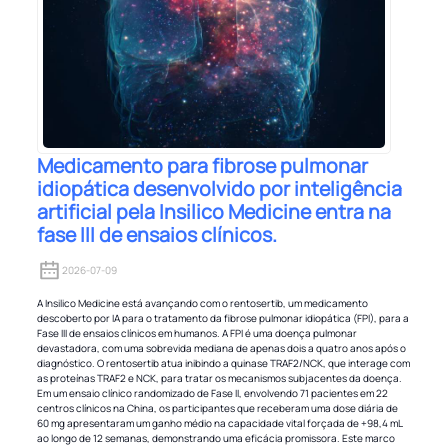
Medicamento para fibrose pulmonar
idiopática desenvolvido por inteligência
artificial pela Insilico Medicine entra na
fase III de ensaios clínicos.
2026-07-09
A Insilico Medicine está avançando com o rentosertib, um medicamento
descoberto por IA para o tratamento da fibrose pulmonar idiopática (FPI), para a
Fase III de ensaios clínicos em humanos. A FPI é uma doença pulmonar
devastadora, com uma sobrevida mediana de apenas dois a quatro anos após o
diagnóstico. O rentosertib atua inibindo a quinase TRAF2/NCK, que interage com
as proteínas TRAF2 e NCK, para tratar os mecanismos subjacentes da doença.
Em um ensaio clínico randomizado de Fase II, envolvendo 71 pacientes em 22
centros clínicos na China, os participantes que receberam uma dose diária de
60 mg apresentaram um ganho médio na capacidade vital forçada de +98,4 mL
ao longo de 12 semanas, demonstrando uma eficácia promissora. Este marco