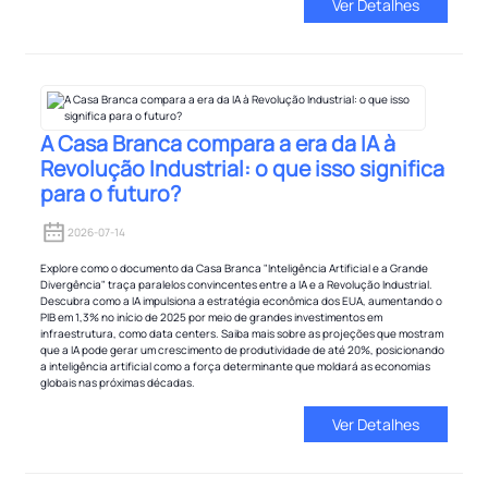
Ver Detalhes
A Casa Branca compara a era da IA ​​à
Revolução Industrial: o que isso significa
para o futuro?
2026-07-14
Explore como o documento da Casa Branca "Inteligência Artificial e a Grande
Divergência" traça paralelos convincentes entre a IA e a Revolução Industrial.
Descubra como a IA impulsiona a estratégia econômica dos EUA, aumentando o
PIB em 1,3% no início de 2025 por meio de grandes investimentos em
infraestrutura, como data centers. Saiba mais sobre as projeções que mostram
que a IA pode gerar um crescimento de produtividade de até 20%, posicionando
a inteligência artificial como a força determinante que moldará as economias
globais nas próximas décadas.
Ver Detalhes