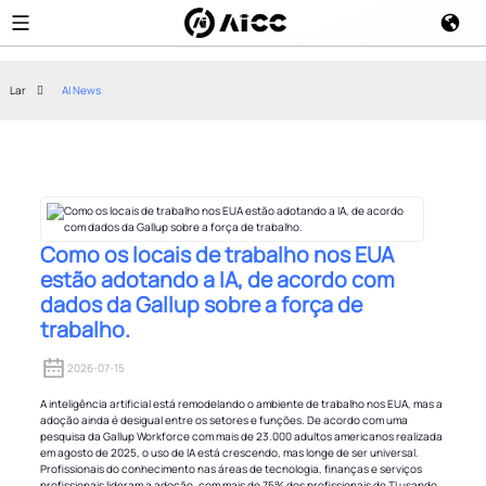
Lar
AI News
Como os locais de trabalho nos EUA
estão adotando a IA, de acordo com
dados da Gallup sobre a força de
trabalho.
2026-07-15
A inteligência artificial está remodelando o ambiente de trabalho nos EUA, mas a
adoção ainda é desigual entre os setores e funções. De acordo com uma
pesquisa da Gallup Workforce com mais de 23.000 adultos americanos realizada
em agosto de 2025, o uso de IA está crescendo, mas longe de ser universal.
Profissionais do conhecimento nas áreas de tecnologia, finanças e serviços
profissionais lideram a adoção, com mais de 75% dos profissionais de TI usando