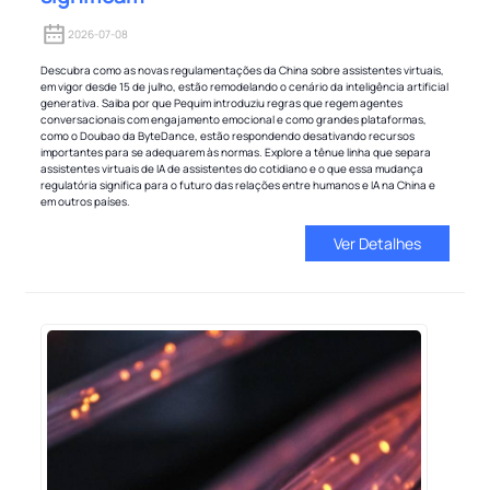
2026-07-08
Descubra como as novas regulamentações da China sobre assistentes virtuais,
em vigor desde 15 de julho, estão remodelando o cenário da inteligência artificial
generativa. Saiba por que Pequim introduziu regras que regem agentes
conversacionais com engajamento emocional e como grandes plataformas,
como o Doubao da ByteDance, estão respondendo desativando recursos
importantes para se adequarem às normas. Explore a tênue linha que separa
assistentes virtuais de IA de assistentes do cotidiano e o que essa mudança
regulatória significa para o futuro das relações entre humanos e IA na China e
em outros países.
Ver Detalhes