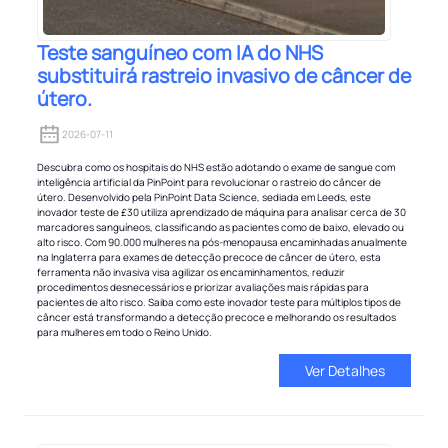
Teste sanguíneo com IA do NHS
substituirá rastreio invasivo de câncer de
útero.
2026-07-11
Descubra como os hospitais do NHS estão adotando o exame de sangue com
inteligência artificial da PinPoint para revolucionar o rastreio do câncer de
útero. Desenvolvido pela PinPoint Data Science, sediada em Leeds, este
inovador teste de £30 utiliza aprendizado de máquina para analisar cerca de 30
marcadores sanguíneos, classificando as pacientes como de baixo, elevado ou
alto risco. Com 90.000 mulheres na pós-menopausa encaminhadas anualmente
na Inglaterra para exames de detecção precoce de câncer de útero, esta
ferramenta não invasiva visa agilizar os encaminhamentos, reduzir
procedimentos desnecessários e priorizar avaliações mais rápidas para
pacientes de alto risco. Saiba como este inovador teste para múltiplos tipos de
câncer está transformando a detecção precoce e melhorando os resultados
para mulheres em todo o Reino Unido.
Ver Detalhes