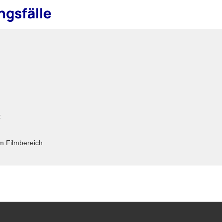
gsfälle
t
im Filmbereich