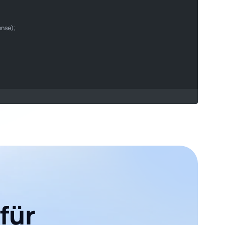
son
onse);

für