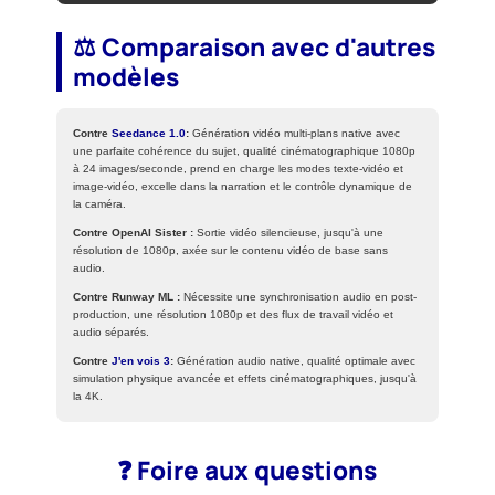
⚖️ Comparaison avec d'autres
modèles
Contre
Seedance 1.0
:
Génération vidéo multi-plans native avec
une parfaite cohérence du sujet, qualité cinématographique 1080p
à 24 images/seconde, prend en charge les modes texte-vidéo et
image-vidéo, excelle dans la narration et le contrôle dynamique de
la caméra.
Contre OpenAI Sister :
Sortie vidéo silencieuse, jusqu'à une
résolution de 1080p, axée sur le contenu vidéo de base sans
audio.
Contre Runway ML :
Nécessite une synchronisation audio en post-
production, une résolution 1080p et des flux de travail vidéo et
audio séparés.
Contre
J'en vois 3
:
Génération audio native, qualité optimale avec
simulation physique avancée et effets cinématographiques, jusqu'à
la 4K.
❓ Foire aux questions