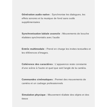
Génération audio native :
Synchronise les dialogues, les
effets sonores et la musique de fond sans outils
supplémentaires
Synchronisation labiale avancée :
Mouvements de bouche
réalistes synchronisés avec l'audio
Entrée multimodale :
Prend en charge les invites textuelles et
les références d'images.
Cohérence des caractères :
L'apparence reste constante
d'une scène à l'autre et quel que soit l'angle de la caméra.
Commandes cinématiques :
Permet des mouvements de
caméra et un cadrage professionnels
Simulation physique :
Mouvement réaliste des objets et des
tissus