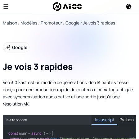
Maison
Modèles
Promoteur
Google
Je vois 3 rapides
Google
Je vois 3 rapides
Veo 3.0 Fast est un modèle de génération vidéo IA haute vitesse
conçu pour une production rapide de contenu cinématographique
avec synchronisation audio native et une sortie jusqu'à une
résolution 4K.
Javascript
Python
Text to Speech
const
import
 main = 
 requests

async
 () => {

const
 response = 
await
fetch
(
'https://api.ai.cc/v2/generate/video/google/