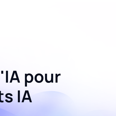
'IA pour
s IA