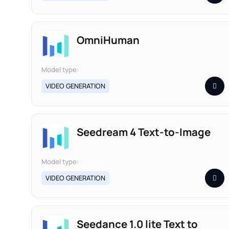
OmniHuman
Model type:
VIDEO GENERATION
Seedream 4 Text-to-Image
Model type:
VIDEO GENERATION
Seedance 1.0 lite Text to