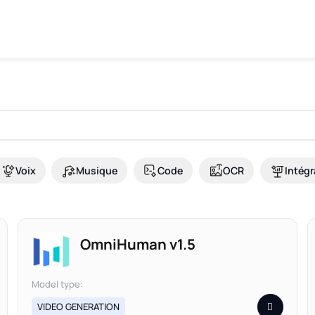
Voix
Musique
Code
OCR
Intégr
OmniHuman v1.5
Model type:
VIDEO GENERATION