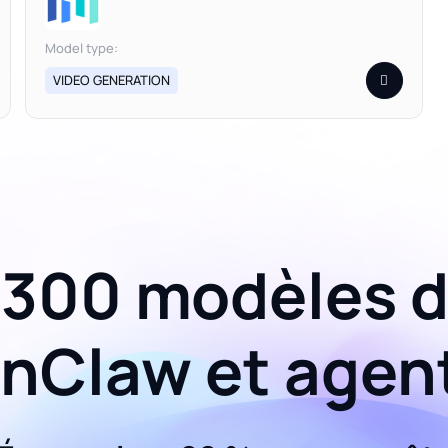
Model type:
VIDEO GENERATION
 300 modèles d
nClaw et agent