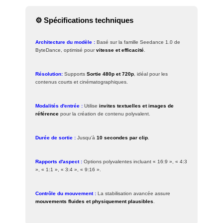
⚙️ Spécifications techniques
Architecture du modèle :
Basé sur la famille Seedance 1.0 de
ByteDance, optimisé pour
vitesse et efficacité
.
Résolution:
Supports
Sortie 480p et 720p
, idéal pour les
contenus courts et cinématographiques.
Modalités d'entrée :
Utilise
invites textuelles et images de
référence
pour la création de contenu polyvalent.
Durée de sortie :
Jusqu'à
10 secondes par clip
.
Rapports d'aspect :
Options polyvalentes incluant « 16:9 », « 4:3
», « 1:1 », « 3:4 », « 9:16 ».
Contrôle du mouvement :
La stabilisation avancée assure
mouvements fluides et physiquement plausibles
.