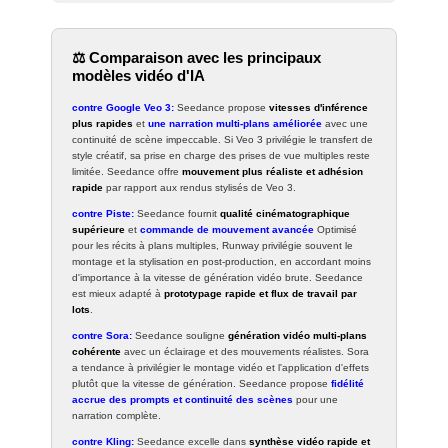
⚖️ Comparaison avec les principaux
modèles vidéo d'IA
contre
Google Veo 3
:
Seedance propose
vitesses d'inférence
plus rapides
et
une narration multi-plans améliorée
avec une
continuité de scène impeccable. Si Veo 3 privilégie le transfert de
style créatif, sa prise en charge des prises de vue multiples reste
limitée. Seedance offre
mouvement plus réaliste et adhésion
rapide
par rapport aux rendus stylisés de Veo 3.
contre
Piste
:
Seedance fournit
qualité cinématographique
supérieure
et
commande de mouvement avancée
Optimisé
pour les récits à plans multiples, Runway privilégie souvent le
montage et la stylisation en post-production, en accordant moins
d'importance à la vitesse de génération vidéo brute. Seedance
est mieux adapté à
prototypage rapide et flux de travail par
lots
.
contre
Sora
:
Seedance souligne
génération vidéo multi-plans
cohérente
avec un éclairage et des mouvements réalistes. Sora
a tendance à privilégier le montage vidéo et l'application d'effets
plutôt que la vitesse de génération. Seedance propose
fidélité
accrue des prompts et continuité des scènes
pour une
narration complète.
contre
Kling
:
Seedance excelle dans
synthèse vidéo rapide et