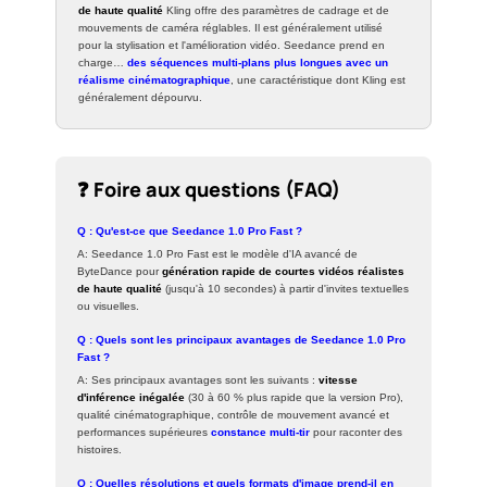
de haute qualité
Kling offre des paramètres de cadrage et de
mouvements de caméra réglables. Il est généralement utilisé
pour la stylisation et l'amélioration vidéo. Seedance prend en
charge…
des séquences multi-plans plus longues avec un
réalisme cinématographique
, une caractéristique dont Kling est
généralement dépourvu.
❓ Foire aux questions (FAQ)
Q : Qu'est-ce que Seedance 1.0 Pro Fast ?
A: Seedance 1.0 Pro Fast est le modèle d'IA avancé de
ByteDance pour
génération rapide de courtes vidéos réalistes
de haute qualité
(jusqu'à 10 secondes) à partir d'invites textuelles
ou visuelles.
Q : Quels sont les principaux avantages de Seedance 1.0 Pro
Fast ?
A: Ses principaux avantages sont les suivants :
vitesse
d'inférence inégalée
(30 à 60 % plus rapide que la version Pro),
qualité cinématographique, contrôle de mouvement avancé et
performances supérieures
constance multi-tir
pour raconter des
histoires.
Q : Quelles résolutions et quels formats d'image prend-il en