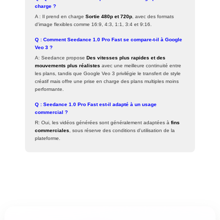
charge ?
A : Il prend en charge
Sortie 480p et 720p
, avec des formats
d'image flexibles comme 16:9, 4:3, 1:1, 3:4 et 9:16.
Q : Comment Seedance 1.0 Pro Fast se compare-t-il à Google
Veo 3 ?
A: Seedance propose
Des vitesses plus rapides et des
mouvements plus réalistes
avec une meilleure continuité entre
les plans, tandis que Google Veo 3 privilégie le transfert de style
créatif mais offre une prise en charge des plans multiples moins
performante.
Q : Seedance 1.0 Pro Fast est-il adapté à un usage
commercial ?
R: Oui, les vidéos générées sont généralement adaptées à
fins
commerciales
, sous réserve des conditions d'utilisation de la
plateforme.