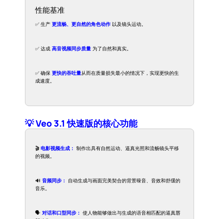
性能基准
✅ 生产
更流畅、更自然的角色动作
以及镜头运动。
✅ 达成
高音视频同步质量
为了自然和真实。
✅ 确保
更快的吞吐量
从而在质量损失最小的情况下，实现更快的生
成速度。
💡 Veo 3.1 快速版的核心功能
🎬
电影视频生成：
制作出具有自然运动、逼真光照和流畅镜头平移
的视频。
🔊
音频同步：
自动生成与画面完美契合的背景噪音、音效和舒缓的
音乐。
🗣️
对话和口型同步：
使人物能够做出与生成的语音相匹配的逼真唇