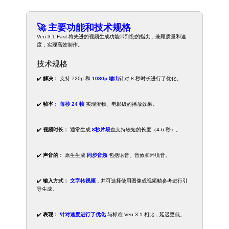
🚀 主要功能和技术规格
Veo 3.1 Fast 将先进的视频生成功能带到您的指尖，兼顾质量和速
度，实现高效制作。
技术规格
✔️
解决：
支持 720p 和
1080p 输出
针对 8 秒时长进行了优化。
✔️
帧率：
每秒 24 帧
实现流畅、电影级的播放效果。
✔️
视频时长：
通常生成
8秒片段
也支持较短的长度（4-6 秒）。
✔️
声音的：
原生生成
同步音频
包括语音、音效和环境音。
✔️
输入方式：
文字转视频
，并可选择使用图像或视频帧参考进行引
导生成。
✔️
表现：
针对速度进行了优化
与标准 Veo 3.1 相比，延迟更低。