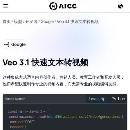
首页
模型
开发者
Google
Veo 3.1 快速文本转视频
Google
Veo 3.1 快速文本转视频
这种集成方式适合内容创作者、营销人员、教育工作者和开发人员，
他们希望快速制作专业的视频内容，而无需专业的视频编辑技能。
Javascript
Python
Text to Speech
const
import
 main = 
 requests

async
 () => {

const
 response = 
await
fetch
(
'https://api.ai.cc/v2/video/generations'
, {

method
: 
'POST'
,

def 
headers
main
()
: {

:
