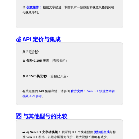
🎨
创意媒体：
根据文字描述，制作具有一致氛围和视觉风格的风格
化视频序列。
💰 API 定价与集成
API定价
💲
每秒 0.105 美元
（音频关闭）
💲
0.1575美元/秒
（音频已开启）
有关完整的 API 集成详情，请参阅
官方文件
：
Veo 3.1 快速文本转
视频 API 参考
。
🆚 与其他型号的比较
➡️
与 Veo 3.1 文字转视频：
我看到 3.1 个快速报价
更快的生成
与标
准 Veo 3.1 相比，以最小延迟为代价，最大视频长度略有减少。