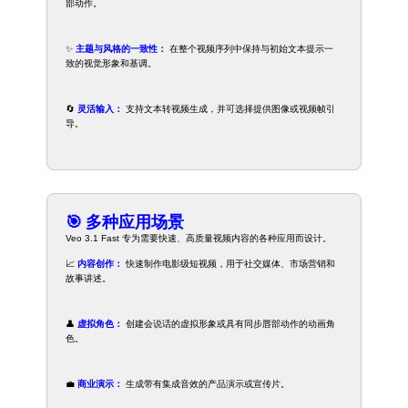
部动作。
✨
主题与风格的一致性：
在整个视频序列中保持与初始文本提示一
致的视觉形象和基调。
🔄
灵活输入：
支持文本转视频生成，并可选择提供图像或视频帧引
导。
🎯 多种应用场景
Veo 3.1 Fast 专为需要快速、高质量视频内容的各种应用而设计。
📈
内容创作：
快速制作电影级短视频，用于社交媒体、市场营销和
故事讲述。
👤
虚拟角色：
创建会说话的虚拟形象或具有同步唇部动作的动画角
色。
💼
商业演示：
生成带有集成音效的产品演示或宣传片。