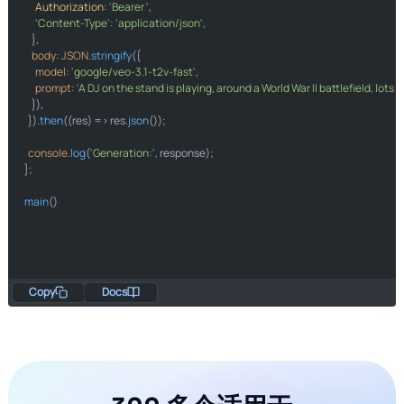
    url =
Authorization
"https://api.ai.cc/v2/video/generations"
: 
'Bearer '
,

'Content-Type'
: 
'application/json'
,

    },

"model"
"Veo 3.1 快速文本转视频"
body
"prompt"
: 
JSON
.
"A DJ on the stand is playing, around a World War II battlefield, 
stringify
({

model
: 
'google/veo-3.1-t2v-fast'
,

prompt
: 
'A DJ on the stand is playing, around a World War II battlefield, lo
"Authorization"
"Bearer "
"Content-Type"
"application/json"
    }),

  }).
then
(
(
res
) =>
 res.
json
post
());

print
"Generation:"
json
console
.
log
(
'Generation:'
, response);

};

if
"__main__"
main
main
Copy
Docs