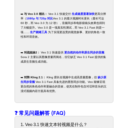
➡️
与 Veo 3.0 相比：
Veo 3.1 快速交付
生成速度显著加快
更高分辨
率（
1080p 与 720p 对比
Veo 3.1 的最大视频时长更长（最长可达
60 秒，而 Veo 3.0 为 12 秒），音频同步和电影级镜头效果也得到
了大幅提升。Veo 3.0 是一项真实性测试，而 Veo 3.1 Fast 则是一
项……
生产就绪工具
为了实现更连贯的视觉叙事、更好的角色一致
性和环境音效。
➡️
对战姐妹2：
Veo 3.1 快速提供
更自然的动作和原生同步的音频
Sora 2 主要以其图像质量而闻名，但它缺乏 Veo 3.1 Fast 提供的集
成原生音频生成功能。
➡️
对阵 Kling 2.1：
Kling 擅长在视频中生成高质量图像，但
缺少原
生同步音频
Veo 3.1 Fast 具备先进的唇形同步功能。Veo 能够呈现
更自然的角色动作和更融合的音效，使其在制作包含对话和音乐的沉
浸式视频内容方面具有优势。
❓ 常见问题解答 (FAQ)
1. Veo 3.1 快速文本转视频是什么？