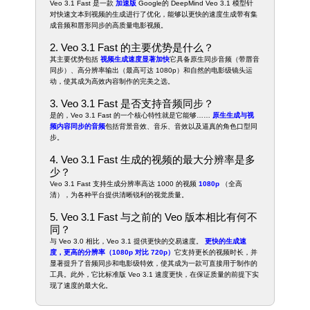
Veo 3.1 Fast 是一款
加速版
Google的 DeepMind Veo 3.1 模型针
对快速文本到视频的生成进行了优化，能够以更快的速度生成带有集
成音频和唇形同步的高质量电影视频。
2. Veo 3.1 Fast 的主要优势是什么？
其主要优势包括
视频生成速度显著加快
它具备原生同步音频（带唇音
同步）、高分辨率输出（最高可达 1080p）和自然的电影级镜头运
动，使其成为高效内容制作的完美之选。
3. Veo 3.1 Fast 是否支持音频同步？
是的，Veo 3.1 Fast 的一个核心特性就是它能够……
原生生成与视
频内容同步的音频
包括背景音效、音乐、音效以及逼真的角色口型同
步。
4. Veo 3.1 Fast 生成的视频的最大分辨率是多
少？
Veo 3.1 Fast 支持生成分辨率高达 1000 的视频
1080p
（全高
清），为各种平台提供清晰锐利的视觉质量。
5. Veo 3.1 Fast 与之前的 Veo 版本相比有何不
同？
与 Veo 3.0 相比，Veo 3.1 提供更快的交易速度。
更快的生成速
度，更高的分辨率（1080p 对比 720p）
它支持更长的视频时长，并
显著提升了音频同步和电影级特效，使其成为一款可直接用于制作的
工具。此外，它比标准版 Veo 3.1 速度更快，在保证质量的前提下实
现了速度的最大化。