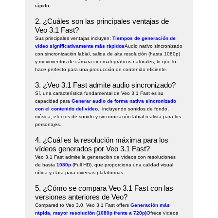
rápido.
2. ¿Cuáles son las principales ventajas de
Veo 3.1 Fast?
Sus principales ventajas incluyen:
Tiempos de generación de
vídeo significativamente más rápidos
Audio nativo sincronizado
con sincronización labial, salida de alta resolución (hasta 1080p)
y movimientos de cámara cinematográficos naturales, lo que lo
hace perfecto para una producción de contenido eficiente.
3. ¿Veo 3.1 Fast admite audio sincronizado?
Sí, una característica fundamental de Veo 3.1 Fast es su
capacidad para
Generar audio de forma nativa sincronizado
con el contenido del vídeo.
, incluyendo sonidos de fondo,
música, efectos de sonido y sincronización labial realista para los
personajes.
4. ¿Cuál es la resolución máxima para los
vídeos generados por Veo 3.1 Fast?
Veo 3.1 Fast admite la generación de vídeos con resoluciones
de hasta
1080p
(Full HD), que proporciona una calidad visual
nítida y clara para diversas plataformas.
5. ¿Cómo se compara Veo 3.1 Fast con las
versiones anteriores de Veo?
Compared to Veo 3.0, Veo 3.1 Fast offers
Generación más
rápida, mayor resolución (1080p frente a 720p)
Ofrece vídeos