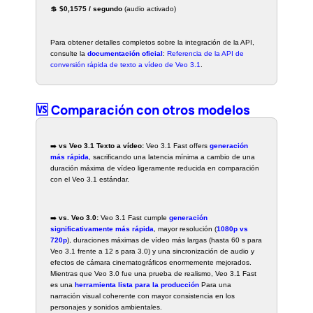
💲
$0,1575 / segundo
(audio activado)
Para obtener detalles completos sobre la integración de la API,
consulte la
documentación oficial
:
Referencia de la API de
conversión rápida de texto a vídeo de Veo 3.1
.
🆚 Comparación con otros modelos
➡️
vs Veo 3.1 Texto a vídeo:
Veo 3.1 Fast offers
generación
más rápida
, sacrificando una latencia mínima a cambio de una
duración máxima de vídeo ligeramente reducida en comparación
con el Veo 3.1 estándar.
➡️
vs. Veo 3.0:
Veo 3.1 Fast cumple
generación
significativamente más rápida
, mayor resolución (
1080p vs
720p
), duraciones máximas de vídeo más largas (hasta 60 s para
Veo 3.1 frente a 12 s para 3.0) y una sincronización de audio y
efectos de cámara cinematográficos enormemente mejorados.
Mientras que Veo 3.0 fue una prueba de realismo, Veo 3.1 Fast
es una
herramienta lista para la producción
Para una
narración visual coherente con mayor consistencia en los
personajes y sonidos ambientales.