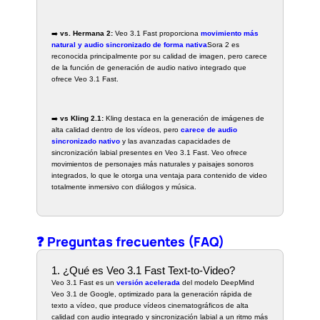
➡️
vs. Hermana 2:
Veo 3.1 Fast proporciona
movimiento más
natural y audio sincronizado de forma nativa
Sora 2 es
reconocida principalmente por su calidad de imagen, pero carece
de la función de generación de audio nativo integrado que
ofrece Veo 3.1 Fast.
➡️
vs Kling 2.1:
Kling destaca en la generación de imágenes de
alta calidad dentro de los vídeos, pero
carece de audio
sincronizado nativo
y las avanzadas capacidades de
sincronización labial presentes en Veo 3.1 Fast. Veo ofrece
movimientos de personajes más naturales y paisajes sonoros
integrados, lo que le otorga una ventaja para contenido de video
totalmente inmersivo con diálogos y música.
❓ Preguntas frecuentes (FAQ)
1. ¿Qué es Veo 3.1 Fast Text-to-Video?
Veo 3.1 Fast es un
versión acelerada
del modelo DeepMind
Veo 3.1 de Google, optimizado para la generación rápida de
texto a vídeo, que produce vídeos cinematográficos de alta
calidad con audio integrado y sincronización labial a un ritmo más