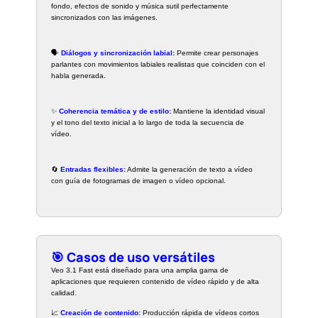
fondo, efectos de sonido y música sutil perfectamente
sincronizados con las imágenes.
🗣️
Diálogos y sincronización labial:
Permite crear personajes
parlantes con movimientos labiales realistas que coinciden con el
habla generada.
✨
Coherencia temática y de estilo:
Mantiene la identidad visual
y el tono del texto inicial a lo largo de toda la secuencia de
vídeo.
🔄
Entradas flexibles:
Admite la generación de texto a vídeo
con guía de fotogramas de imagen o vídeo opcional.
🎯 Casos de uso versátiles
Veo 3.1 Fast está diseñado para una amplia gama de
aplicaciones que requieren contenido de vídeo rápido y de alta
calidad.
📈
Creación de contenido:
Producción rápida de vídeos cortos