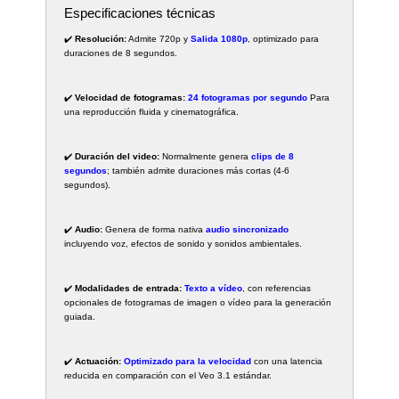
Especificaciones técnicas
✔️
Resolución:
Admite 720p y
Salida 1080p
, optimizado para
duraciones de 8 segundos.
✔️
Velocidad de fotogramas:
24 fotogramas por segundo
Para
una reproducción fluida y cinematográfica.
✔️
Duración del video:
Normalmente genera
clips de 8
segundos
; también admite duraciones más cortas (4-6
segundos).
✔️
Audio:
Genera de forma nativa
audio sincronizado
incluyendo voz, efectos de sonido y sonidos ambientales.
✔️
Modalidades de entrada:
Texto a vídeo
, con referencias
opcionales de fotogramas de imagen o vídeo para la generación
guiada.
✔️
Actuación:
Optimizado para la velocidad
con una latencia
reducida en comparación con el Veo 3.1 estándar.