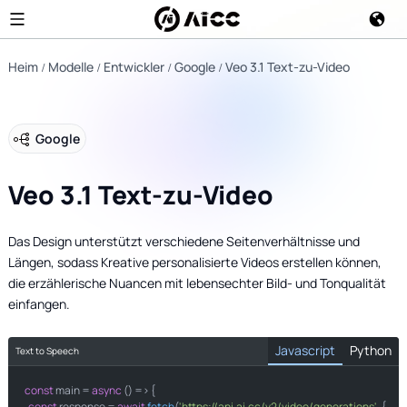
Heim
Modelle
Entwickler
Google
Veo 3.1 Text-zu-Video
Google
Veo 3.1 Text-zu-Video
Das Design unterstützt verschiedene Seitenverhältnisse und
Längen, sodass Kreative personalisierte Videos erstellen können,
die erzählerische Nuancen mit lebensechter Bild- und Tonqualität
einfangen.
Javascript
Python
Text to Speech
const
import
 main = 
 requests

async
 () => {

const
 response = 
await
fetch
(
'https://api.ai.cc/v2/video/generations'
, {
