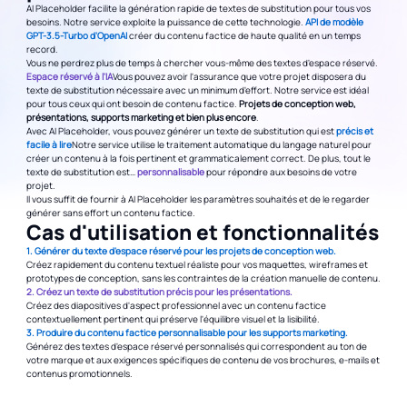
AI Placeholder facilite la génération rapide de textes de substitution pour tous vos
besoins. Notre service exploite la puissance de cette technologie.
API de modèle
GPT-3.5-Turbo d'OpenAI
créer du contenu factice de haute qualité en un temps
record.
Vous ne perdrez plus de temps à chercher vous-même des textes d'espace réservé.
Espace réservé à l'IA
Vous pouvez avoir l'assurance que votre projet disposera du
texte de substitution nécessaire avec un minimum d'effort. Notre service est idéal
pour tous ceux qui ont besoin de contenu factice.
Projets de conception web,
présentations, supports marketing et bien plus encore
.
Avec AI Placeholder, vous pouvez générer un texte de substitution qui est
précis et
facile à lire
Notre service utilise le traitement automatique du langage naturel pour
créer un contenu à la fois pertinent et grammaticalement correct. De plus, tout le
texte de substitution est…
personnalisable
pour répondre aux besoins de votre
projet.
Il vous suffit de fournir à AI Placeholder les paramètres souhaités et de le regarder
générer sans effort un contenu factice.
Cas d'utilisation et fonctionnalités
1. Générer du texte d'espace réservé pour les projets de conception web.
Créez rapidement du contenu textuel réaliste pour vos maquettes, wireframes et
prototypes de conception, sans les contraintes de la création manuelle de contenu.
2. Créez un texte de substitution précis pour les présentations.
Créez des diapositives d'aspect professionnel avec un contenu factice
contextuellement pertinent qui préserve l'équilibre visuel et la lisibilité.
3. Produire du contenu factice personnalisable pour les supports marketing.
Générez des textes d'espace réservé personnalisés qui correspondent au ton de
votre marque et aux exigences spécifiques de contenu de vos brochures, e-mails et
contenus promotionnels.