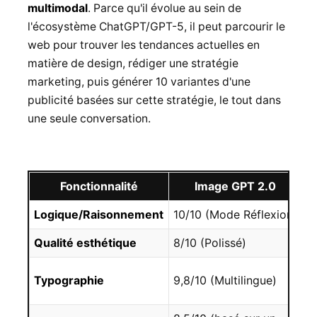
multimodal
. Parce qu'il évolue au sein de
l'écosystème ChatGPT/GPT-5, il peut parcourir le
web pour trouver les tendances actuelles en
matière de design, rédiger une stratégie
marketing, puis générer 10 variantes d'une
publicité basées sur cette stratégie, le tout dans
une seule conversation.
Fonctionnalité
Image GPT 2.0
Logique/Raisonnement
10/10 (Mode Réflexion)
6
Qualité esthétique
8/10 (Polissé)
1
7
Typographie
9,8/10 (Multilingue)
u