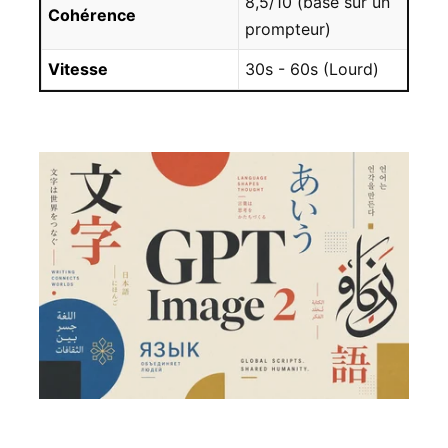
8,5/10 (basé sur un
Cohérence
9
prompteur)
Vitesse
30s - 60s (Lourd)
4