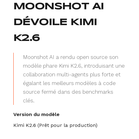
MOONSHOT AI
DÉVOILE KIMI
K2.6
Moonshot AI a rendu open source son
modèle phare Kimi K2.6, introduisant une
collaboration multi-agents plus forte et
égalant les meilleurs modèles à code
source fermé dans des benchmarks
clés.
Version du modèle
Kimi K2.6 (Prêt pour la production)