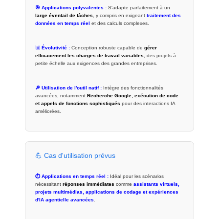
🎯 Applications polyvalentes :
S'adapte parfaitement à un
large éventail de tâches
, y compris en exigeant
traitement des
données en temps réel
et des calculs complexes.
📊 Évolutivité :
Conception robuste capable de
gérer
efficacement les charges de travail variables
, des projets à
petite échelle aux exigences des grandes entreprises.
🔎 Utilisation de l'outil natif :
Intègre des fonctionnalités
avancées, notamment
Recherche Google, exécution de code
et appels de fonctions sophistiqués
pour des interactions IA
améliorées.
💪 Cas d'utilisation prévus
⏱ Applications en temps réel :
Idéal pour les scénarios
nécessitant
réponses immédiates
comme
assistants virtuels,
projets multimédias, applications de codage et expériences
d'IA agentielle avancées
.