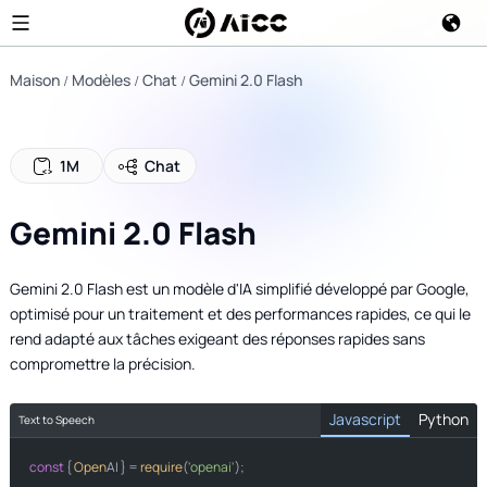
Maison
Modèles
Chat
Gemini 2.0 Flash
1M
Chat
Gemini 2.0 Flash
Gemini 2.0 Flash est un modèle d'IA simplifié développé par Google,
optimisé pour un traitement et des performances rapides, ce qui le
rend adapté aux tâches exigeant des réponses rapides sans
compromettre la précision.
Javascript
Python
Text to Speech
const
import
 { 
Open
AI } = 
require
(
'openai'
);

from
import