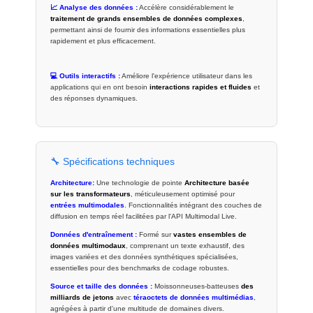
📈 Analyse des données :
Accélère considérablement le
traitement de grands ensembles de données complexes
,
permettant ainsi de fournir des informations essentielles plus
rapidement et plus efficacement.
💻 Outils interactifs :
Améliore l'expérience utilisateur dans les
applications qui en ont besoin
interactions rapides et fluides
et
des réponses dynamiques.
🔧 Spécifications techniques
Architecture:
Une technologie de pointe
Architecture basée
sur les transformateurs
, méticuleusement optimisé pour
entrées multimodales
. Fonctionnalités intégrant des couches de
diffusion en temps réel facilitées par l'API Multimodal Live.
Données d'entraînement :
Formé sur
vastes ensembles de
données multimodaux
, comprenant un texte exhaustif, des
images variées et des données synthétiques spécialisées,
essentielles pour des benchmarks de codage robustes.
Source et taille des données :
Moissonneuses-batteuses
des
milliards de jetons
avec
téraoctets de données multimédias
,
agrégées à partir d'une multitude de domaines divers.