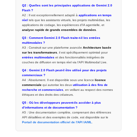
Q2 : Quelles sont les principales applications de Gemini 2.0
Flash ?
A2 : Il est exceptionnellement adapté à
applications en temps
réel
tels que les assistants virtuels, les projets multimédias, les
applications de codage, les expériences d'IA agentielle, et
analyse rapide de grands ensembles de données
.
Q3 : Comment Gemini 2.0 Flash traite-t-il les entrées
multimodales ?
A3 : Construit sur une plateforme avancée
Architecture basée
sur les transformateurs
, il est spécifiquement optimisé pour
entrées multimodales
et des fonctionnalités intégrées de
couches de diffusion en temps réel via l'API Multimodal Live.
Q4 : Gemini 2.0 Flash peut-il être utilisé pour des projets
commerciaux ?
A4 : Absolument. Il est disponible sous une licence
licence
commerciale
qui autorise les deux
utilisation à des fins de
recherche et commerciales
, en veillant au respect des normes
éthiques et des droits des créateurs.
Q5 : Où les développeurs peuvent-ils accéder à plus
d’informations et de documentation ?
A5 : Une documentation complète, comprenant des références
API détaillées et des exemples de code, est disponible sur le
Portail de documentation officiel de l'API IA/ML
.