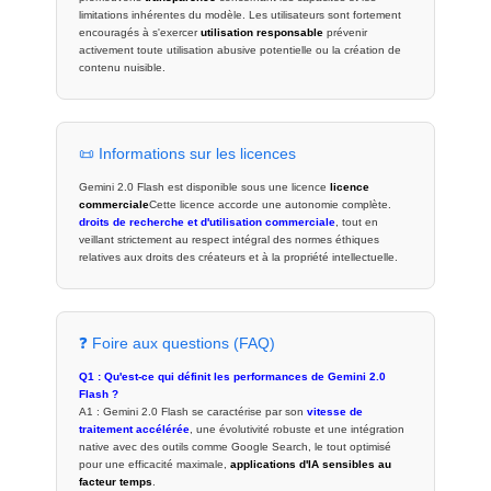
limitations inhérentes du modèle. Les utilisateurs sont fortement
encouragés à s'exercer
utilisation responsable
prévenir
activement toute utilisation abusive potentielle ou la création de
contenu nuisible.
📜 Informations sur les licences
Gemini 2.0 Flash est disponible sous une licence
licence
commerciale
Cette licence accorde une autonomie complète.
droits de recherche et d'utilisation commerciale
, tout en
veillant strictement au respect intégral des normes éthiques
relatives aux droits des créateurs et à la propriété intellectuelle.
❓ Foire aux questions (FAQ)
Q1 : Qu'est-ce qui définit les performances de Gemini 2.0
Flash ?
A1 : Gemini 2.0 Flash se caractérise par son
vitesse de
traitement accélérée
, une évolutivité robuste et une intégration
native avec des outils comme Google Search, le tout optimisé
pour une efficacité maximale,
applications d'IA sensibles au
facteur temps
.