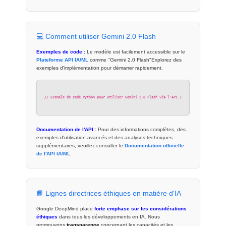
💻 Comment utiliser Gemini 2.0 Flash
Exemples de code :
Le modèle est facilement accessible sur le
Plateforme API IA/ML
comme
"Gemini 2.0 Flash"
Explorez des
exemples d'implémentation pour démarrer rapidement.
// Exemple de code Python pour utiliser Gemini 2.0 Flash via l'API // (Remarque : ceci es
Documentation de l'API :
Pour des informations complètes, des
exemples d'utilisation avancés et des analyses techniques
supplémentaires, veuillez consulter le
Documentation officielle
de l'API IA/ML
.
📙 Lignes directrices éthiques en matière d'IA
Google DeepMind place
forte emphase sur les considérations
éthiques
dans tous les développements en IA. Nous
promouvons
transparence
concernant les capacités et les