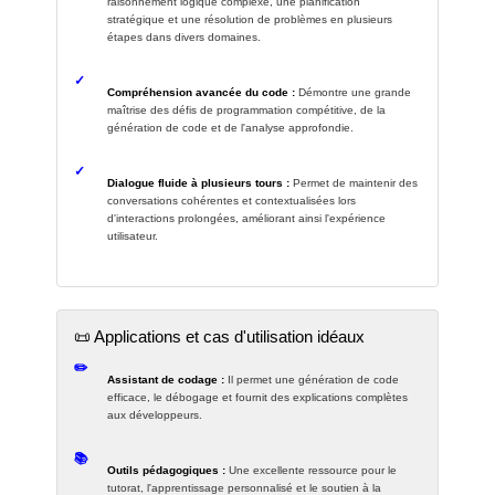
raisonnement logique complexe, une planification
stratégique et une résolution de problèmes en plusieurs
étapes dans divers domaines.
✓
Compréhension avancée du code :
Démontre une grande
maîtrise des défis de programmation compétitive, de la
génération de code et de l'analyse approfondie.
✓
Dialogue fluide à plusieurs tours :
Permet de maintenir des
conversations cohérentes et contextualisées lors
d'interactions prolongées, améliorant ainsi l'expérience
utilisateur.
📜 Applications et cas d'utilisation idéaux
✏️
Assistant de codage :
Il permet une génération de code
efficace, le débogage et fournit des explications complètes
aux développeurs.
📚
Outils pédagogiques :
Une excellente ressource pour le
tutorat, l'apprentissage personnalisé et le soutien à la