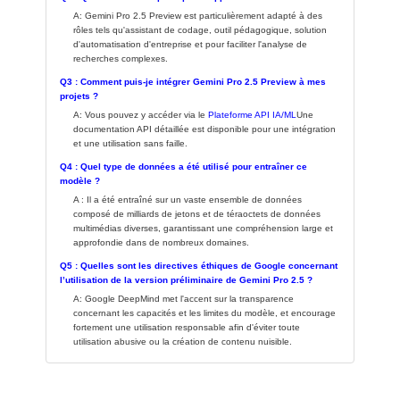
A: Gemini Pro 2.5 Preview est particulièrement adapté à des
rôles tels qu'assistant de codage, outil pédagogique, solution
d'automatisation d'entreprise et pour faciliter l'analyse de
recherches complexes.
Q3 : Comment puis-je intégrer Gemini Pro 2.5 Preview à mes
projets ?
A: Vous pouvez y accéder via le
Plateforme API IA/ML
Une
documentation API détaillée est disponible pour une intégration
et une utilisation sans faille.
Q4 : Quel type de données a été utilisé pour entraîner ce
modèle ?
A : Il a été entraîné sur un vaste ensemble de données
composé de milliards de jetons et de téraoctets de données
multimédias diverses, garantissant une compréhension large et
approfondie dans de nombreux domaines.
Q5 : Quelles sont les directives éthiques de Google concernant
l’utilisation de la version préliminaire de Gemini Pro 2.5 ?
A: Google DeepMind met l'accent sur la transparence
concernant les capacités et les limites du modèle, et encourage
fortement une utilisation responsable afin d'éviter toute
utilisation abusive ou la création de contenu nuisible.