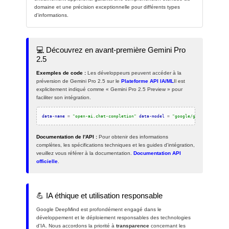
domaine et une précision exceptionnelle pour différents types
d'informations.
💻 Découvrez en avant-première Gemini Pro
2.5
Exemples de code :
Les développeurs peuvent accéder à la
préversion de Gemini Pro 2.5 sur le
Plateforme API IA/ML
Il est
explicitement indiqué comme « Gemini Pro 2.5 Preview » pour
faciliter son intégration.
data-name
=
"open-ai.chat-completion"
data-model
=
"google/gemini-2.5-pro
Documentation de l'API :
Pour obtenir des informations
complètes, les spécifications techniques et les guides d'intégration,
veuillez vous référer à la documentation.
Documentation API
officielle
.
💪 IA éthique et utilisation responsable
Google DeepMind est profondément engagé dans le
développement et le déploiement responsables des technologies
d'IA. Nous accordons la priorité à
transparence
concernant les