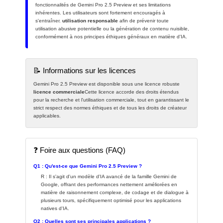
fonctionnalités de Gemini Pro 2.5 Preview et ses limitations
inhérentes. Les utilisateurs sont fortement encouragés à
s'entraîner.
utilisation responsable
afin de prévenir toute
utilisation abusive potentielle ou la génération de contenu nuisible,
conformément à nos principes éthiques généraux en matière d'IA.
📝 Informations sur les licences
Gemini Pro 2.5 Preview est disponible sous une licence robuste
licence commerciale
Cette licence accorde des droits étendus
pour la recherche et l'utilisation commerciale, tout en garantissant le
strict respect des normes éthiques et de tous les droits de créateur
applicables.
❓ Foire aux questions (FAQ)
Q1 : Qu'est-ce que Gemini Pro 2.5 Preview ?
R : Il s'agit d'un modèle d'IA avancé de la famille Gemini de
Google, offrant des performances nettement améliorées en
matière de raisonnement complexe, de codage et de dialogue à
plusieurs tours, spécifiquement optimisé pour les applications
natives d'IA.
Q2 : Quelles sont ses principales applications ?