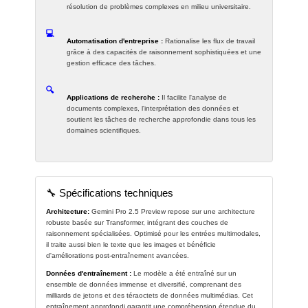
résolution de problèmes complexes en milieu universitaire.
💻
Automatisation d'entreprise :
Rationalise les flux de travail
grâce à des capacités de raisonnement sophistiquées et une
gestion efficace des tâches.
🔍
Applications de recherche :
Il facilite l'analyse de
documents complexes, l'interprétation des données et
soutient les tâches de recherche approfondie dans tous les
domaines scientifiques.
🔧 Spécifications techniques
Architecture:
Gemini Pro 2.5 Preview repose sur une architecture
robuste basée sur Transformer, intégrant des couches de
raisonnement spécialisées. Optimisé pour les entrées multimodales,
il traite aussi bien le texte que les images et bénéficie
d'améliorations post-entraînement avancées.
Données d'entraînement :
Le modèle a été entraîné sur un
ensemble de données immense et diversifié, comprenant des
milliards de jetons et des téraoctets de données multimédias. Cet
entraînement approfondi garantit une compréhension étendue du