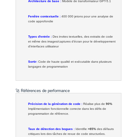
Architecture de base :
Modèle de transformateur GPT-5.1
Fenêtre contextuelle :
400 000 jetons pour une analyse de
code approfondie
Types d'entrée :
Des invites textuelles, des extraits de code
et même des images/captures d'écran pour le développement
d'interfaces utilisateur
Sortir:
Code de haute qualité et exécutable dans plusieurs
langages de programmation
🚀 Références de performance
Précision de la génération de code :
Réalise plus de
90%
Implémentation fonctionnelle correcte dans les défis de
programmation de référence.
Taux de détection des bogues :
Identifie
>85%
des défauts
critiques lors des tâches de revue de code structurées.