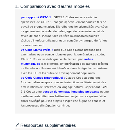
📊 Comparaison avec d'autres modèles
par rapport à GPT-5.1 :
GPT-5.1 Codex est une variante
spécialisée de GPT-5.1, conçue spécifiquement pour les flux de
travail de programmation. Elle offre des fonctionnalités avancées
de génération de code, de débogage, de refactorisation et de
revue de code, incluant des entrées multimodales pour les
tâches d'interface utilisateur et un contrôle dynamique de l'effort
de raisonnement.
vs Code Llama (Méta) :
Bien que Code Llama propose des
alternatives open source robustes pour la génération de code,
GPT-5.1 Codex se distingue véritablement par
tâches
multimodales
(par exemple, l'interprétation des captures d'écran
de l'interface utilisateur) et bénéficie d'une intégration supérieure
avec les IDE et les outils de développement populaires.
vs Code Claude (Anthropique) :
Claude Code apporte des
fonctionnalités uniques pour les instructions multi-étapes et des
améliorations de l'interface en langage naturel. Cependant, GPT-
5.1 Codex offre
gestion de contexte long plus puissante
et une
meilleure rentabilité dans l'utilisation des jetons, ce qui en fait le
choix privilégié pour les projets d'ingénierie à grande échelle et
les processus d'intégration continue.
🔗 Ressources supplémentaires