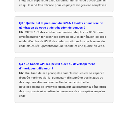
intégration supérieure avec les environnements de développement,
ce qui le rend très efficace pour les projets d'ingénierie complexes.
Q3 : Quelle est la précision du GPT-5.1 Codex en matière de
génération de code et de détection de bogues ?
UN:
GPT-5.1 Codex affiche une précision de plus de 90 % dans
l'implémentation fonctionnelle correcte pour la génération de code
et identifie plus de 85 % des défauts critiques lors de la revue de
code structurée, garantissant une fiabilité et une qualité élevées.
Q4 : Le Codex GPT-5.1 peut-il aider au développement
d’interfaces utilisateur ?
UN:
Oui, l'une de ses principales caractéristiques est sa capacité
d'entrée multimodale, lui permettant d'interpréter des images ou
des captures d'écran pour faciliter la conception et le
développement de l'interface utilisateur, automatiser la génération
de composants et accélérer le processus de conception jusqu'au
code.