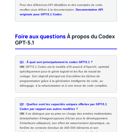
Pour des références API détaillées et des exemples de code,
veuillez vous référer à la documentation.
Documentation API
originale pour GPT-5.1 Codex
.
Foire aux questions
À propos du Codex
GPT-5.1
Q1 : À quoi sert principalement le codex GPT-5.1 ?
UN:
GPT-5.1 Codex est le modèle d'IA avancé d'OpenAI, optimisé
spécifiquement pour le génie logiciel et les flux de travail de
codage. Son objectif principal est d'accélérer les tâches de
programmation grâce à la génération intelligente de code, au
débogage, à la refactorisation et à une revue de code complète.
Q2 : Quelles sont les capacités uniques offertes par GPT-5.1
Codex par rapport aux autres modèles ?
UN:
Il se distingue par sa prise en charge des entrées multimodales
(interprétation d'images/captures d'écran pour le développement
d'interfaces utilisateur), son effort de raisonnement dynamique, sa
fenêtre de contexte étendue de 400 000 éléments et son