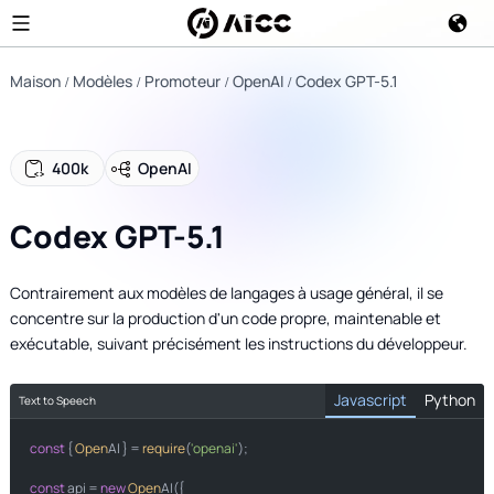
Maison
Modèles
Promoteur
OpenAI
Codex GPT-5.1
400k
OpenAI
Codex GPT-5.1
Contrairement aux modèles de langages à usage général, il se
concentre sur la production d'un code propre, maintenable et
exécutable, suivant précisément les instructions du développeur.
Javascript
Python
Text to Speech
const
import
 { 
Open
AI } = 
require
(
'openai'
);

from
import
const
 api = 
new
Open
AI({
