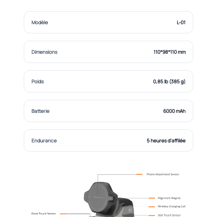
Modèle
L-01
Dimensions
110*98*110 mm
Poids
0,85 lb (385 g)
Batterie
6000 mAh
Endurance
5 heures d'affilée