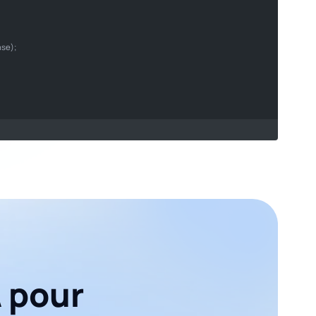
on
se);

A pour