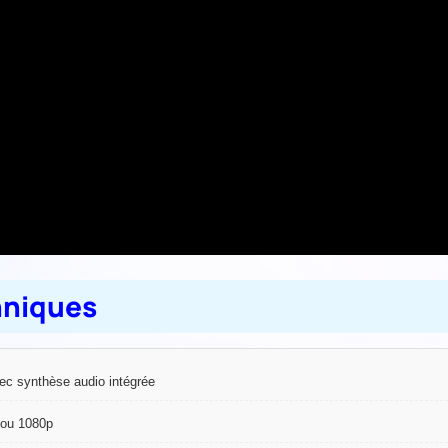
hniques
ec synthèse audio intégrée
ou 1080p