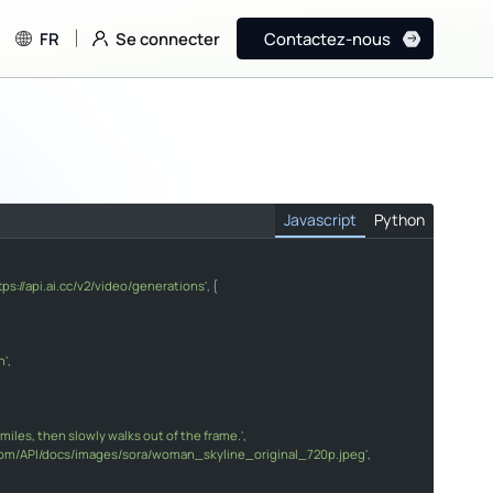
Se connecter
FR
Contactez-nous
Javascript
Python
ttps://api.ai.cc/v2/video/generations'
, {

generations"
n'
,

Video"
 smiles, then slowly walks out of the frame."
ai.com/API/docs/images/sora/woman_skyline_original_720p.jpeg"
miles, then slowly walks out of the frame.'
,

.com/API/docs/images/sora/woman_skyline_original_720p.jpeg'
,

er "
"Content-Type"
"application/json"