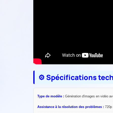
⚙️ Spécifications tec
Type de modèle :
Génération d'images en vidéo av
Assistance à la résolution des problèmes :
720p 