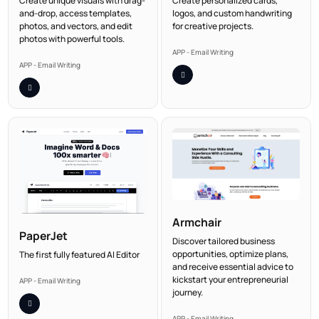
Create unique visuals with drag-
Create personalized cards,
and-drop, access templates,
logos, and custom handwriting
photos, and vectors, and edit
for creative projects.
photos with powerful tools.
APP - Email Writing
APP - Email Writing
Armchair
PaperJet
Discover tailored business
opportunities, optimize plans,
The first fully featured AI Editor
and receive essential advice to
kickstart your entrepreneurial
APP - Email Writing
journey.
APP - Email Writing