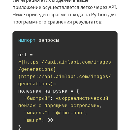
приложение осуществляется легко через API.
Ниже приведён фрагмент кода на Python для
программного сравнения результатов:
импорт
запросы
url =
«[https://api.aimlapi.com/images
/generations]
(https://api.aimlapi.com/images/
generations)»
полезная нагрузка = {
"быстрый"
:
«Сюрреалистический
пейзаж с парящими островами»
,
"модель"
:
"флюкс-про"
,
"шаги"
: 30
}