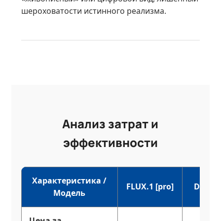
шероховатости истинного реализма.
Анализ затрат и
эффективности
Характеристика /
FLUX.1 [pro]
DALL-E
Модель
Цена за