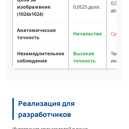
0,040–0
изображение
0,0525 долл.
долл. 
(1024x1024)
Анатомическая
Начальство
Средни
точность
Незамедлительное
Высокая
Творчес
соблюдение
точность
интерп
Реализация для
разработчиков
Интеграция этих моделей в ваше