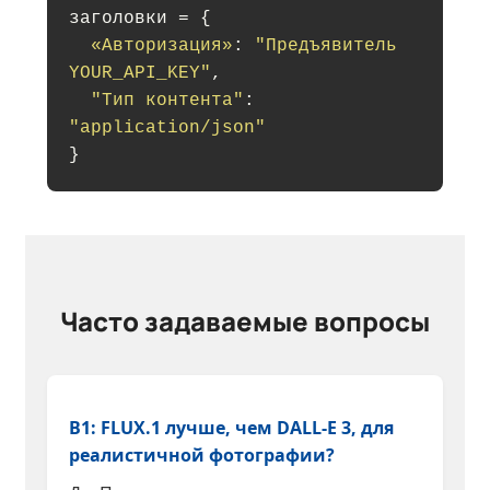
заголовки = {
«Авторизация»
:
"Предъявитель
YOUR_API_KEY"
,
"Тип контента"
:
"application/json"
}
Часто задаваемые вопросы
В1: FLUX.1 лучше, чем DALL-E 3, для
реалистичной фотографии?