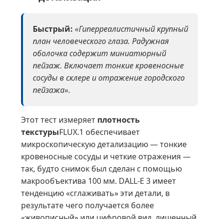
Быстрый:
«Гиперреалистичный крупный
план человеческого глаза. Радужная
оболочка содержит миниатюрный
пейзаж. Включает тонкие кровеносные
сосуды в склере и отражение городского
пейзажа».
Этот тест измеряет
плотность
текстуры
FLUX.1 обеспечивает
микроскопическую детализацию — тонкие
кровеносные сосуды и четкие отражения —
так, будто снимок был сделан с помощью
макрообъектива 100 мм. DALL-E 3 имеет
тенденцию «сглаживать» эти детали, в
результате чего получается более
«живописный» или цифровой вид, лишенный