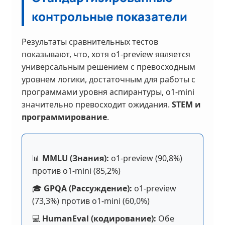
контрольные показатели
Результаты сравнительных тестов
показывают, что, хотя o1-preview является
универсальным решением с превосходным
уровнем логики, достаточным для работы с
программами уровня аспирантуры, o1-mini
значительно превосходит ожидания.
STEM и
программирование
.
📊
MMLU (Знания):
o1-preview (90,8%)
против o1-mini (85,2%)
🎓
GPQA (Рассуждение):
o1-preview
(73,3%) против o1-mini (60,0%)
💻
HumanEval (кодирование):
Обе