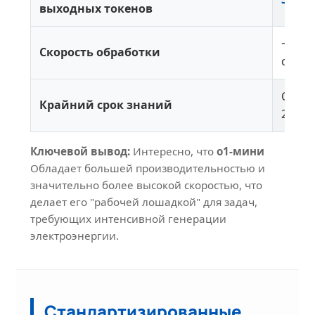
выходных токенов
~23 т
Скорость обработки
сек
Октя
Крайний срок знаний
2023 г
Ключевой вывод:
Интересно, что
о1-мини
Обладает большей производительностью и
значительно более высокой скоростью, что
делает его "рабочей лошадкой" для задач,
требующих интенсивной генерации
электроэнергии.
Стандартизированные