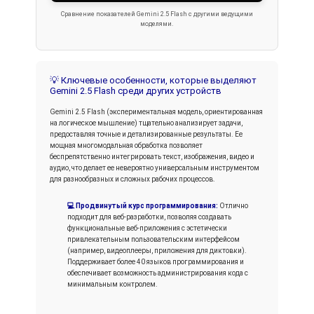
Сравнение показателей Gemini 2.5 Flash с другими ведущими
моделями.
💡 Ключевые особенности, которые выделяют
Gemini 2.5 Flash среди других устройств
Gemini 2.5 Flash (экспериментальная модель, ориентированная
на логическое мышление) тщательно анализирует задачи,
предоставляя точные и детализированные результаты. Ее
мощная многомодальная обработка позволяет
беспрепятственно интегрировать текст, изображения, видео и
аудио, что делает ее невероятно универсальным инструментом
для разнообразных и сложных рабочих процессов.
💻 Продвинутый курс программирования:
Отлично
подходит для веб-разработки, позволяя создавать
функциональные веб-приложения с эстетически
привлекательным пользовательским интерфейсом
(например, видеоплееры, приложения для диктовки).
Поддерживает более 40 языков программирования и
обеспечивает возможность администрирования кода с
минимальным контролем.