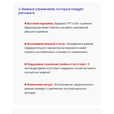
⚠️ Важные ограничения, которые следует
учитывать
❌ Высокая задержка:
Задержка TTFT в 0,8 с в режиме
обдумывания может повлиять на работу приложений
реального времени.
❌ Экспериментальный статус:
Нахождение в режиме
предварительного просмотра/эксперимента может
повлиять на стабильность и привести к изменениям.
❌ Поддержка тонкой настройки отсутствует:
В
настоящее время отсутствует поддержка тонкой настройки
конкретных моделей.
❌ Увеличение затрат:
Использование «рационального»
режима приведет к увеличению эксплуатационных
расходов.