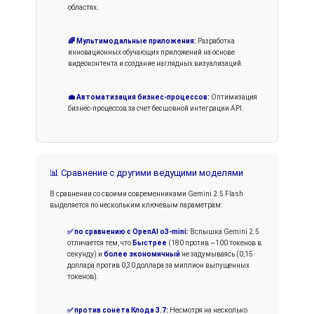
областях.
🌈 Мультимодальные приложения:
Разработка
инновационных обучающих приложений на основе
видеоконтента и создание наглядных визуализаций.
💼 Автоматизация бизнес-процессов:
Оптимизация
бизнес-процессов за счет бесшовной интеграции API.
📊 Сравнение с другими ведущими моделями
В сравнении со своими современниками Gemini 2.5 Flash
выделяется по нескольким ключевым параметрам:
✅ по сравнению с OpenAI o3-mini:
Вспышка Gemini 2.5
отличается тем, что
Быстрее
(180 против ~100 токенов в
секунду) и
более экономичный
не задумываясь (0,15
доллара против 0,30 доллара за миллион выпущенных
токенов).
✅ против сонета Клода 3.7:
Несмотря на несколько