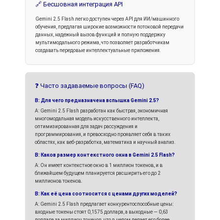
🔗 Бесшовная интеграция API
Gemini 2.5 Flash легко доступен через API для ИИ/машинного
обучения, предлагая широкие возможности потоковой передачи
данных, надежный вызов функций и полную поддержку
мультимодального режима, что позволяет разработчикам
создавать передовые интеллектуальные приложения.
❓ Часто задаваемые вопросы (FAQ)
В: Для чего предназначена вспышка Gemini 2.5?
A: Gemini 2.5 Flash разработан как быстрая, экономичная
многомодальная модель искусственного интеллекта,
оптимизированная для задач рассуждения и
программирования, и превосходно проявляет себя в таких
областях, как веб-разработка, математика и научный анализ.
В: Каков размер контекстного окна в Gemini 2.5 Flash?
А: Он имеет контекстное окно в 1 миллион токенов, и в
ближайшем будущем планируется расширить его до 2
миллионов токенов.
В: Как её цена соотносится с ценами других моделей?
A: Gemini 2.5 Flash предлагает конкурентоспособные цены:
входные токены стоят 0,1575 доллара, а выходные — 0,63
доллара за миллион токенов, что в целом делает его более