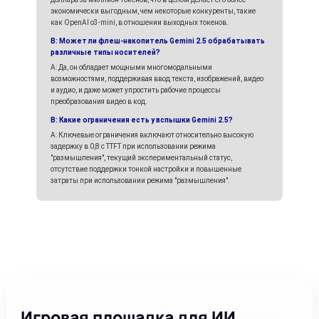
экономически выгодным, чем некоторые конкуренты, такие
как OpenAI o3-mini, в отношении выходных токенов.
В: Может ли флеш-накопитель Gemini 2.5 обрабатывать
различные типы носителей?
А: Да, он обладает мощными многомодальными
возможностями, поддерживая ввод текста, изображений, видео
и аудио, и даже может упростить рабочие процессы
преобразования видео в код.
В: Какие ограничения есть у вспышки Gemini 2.5?
A: Ключевые ограничения включают относительно высокую
задержку в 0,8 с TTFT при использовании режима
"размышления", текущий экспериментальный статус,
отсутствие поддержки тонкой настройки и повышенные
затраты при использовании режима "размышления".
Игровая площадка для ИИ