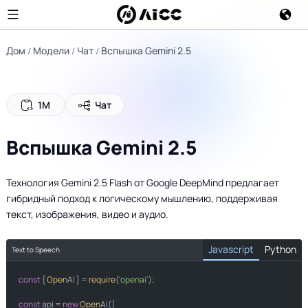
Дом
Модели
Чат
Вспышка Gemini 2.5
1М
Чат
Вспышка Gemini 2.5
Технология Gemini 2.5 Flash от Google DeepMind предлагает
гибридный подход к логическому мышлению, поддерживая
текст, изображения, видео и аудио.
Javascript
Python
Text to Speech
const
import
 { 
Open
AI } = 
require
(
'openai'
);

from
import
const
 api = 
new
Open
AI({
