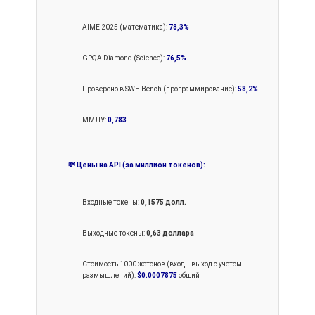
AIME 2025 (математика):
78,3%
GPQA Diamond (Science):
76,5%
Проверено в SWE-Bench (программирование):
58,2%
ММЛУ:
0,783
💸 Цены на API (за миллион токенов):
Входные токены:
0,1575 долл.
Выходные токены:
0,63 доллара
Стоимость 1000 жетонов (вход + выход с учетом
размышлений):
$0.0007875
общий