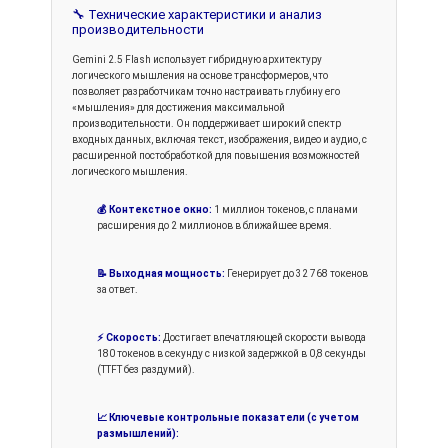
🔧 Технические характеристики и анализ
производительности
Gemini 2.5 Flash использует гибридную архитектуру
логического мышления на основе трансформеров, что
позволяет разработчикам точно настраивать глубину его
«мышления» для достижения максимальной
производительности. Он поддерживает широкий спектр
входных данных, включая текст, изображения, видео и аудио, с
расширенной постобработкой для повышения возможностей
логического мышления.
💰 Контекстное окно:
1 миллион токенов, с планами
расширения до 2 миллионов в ближайшее время.
📝 Выходная мощность:
Генерирует до 32 768 токенов
за ответ.
⚡ Скорость:
Достигает впечатляющей скорости вывода
180 токенов в секунду с низкой задержкой в ​​0,8 секунды
(TTFT без раздумий).
📈 Ключевые контрольные показатели (с учетом
размышлений):