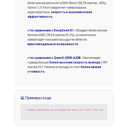
более низкий результат в SWE-Bench (58,2% против ~65%),
Gemini 2.5 Flash предлагает превосходные
характеристики.
скорость и экономическая
эффективность
.
✅ по сравнению с DeepSeek R1:
Обладает более низким
баллом AIME (78,3% против 93,3%), но значительно
превосходит конкурентов в других областях.
мультимодальные возможности
.
✅ по сравнению с Qwen3-235B-A22B:
Обеспечивает
гораздо больше
более высокая скорость вывода
(180
против 40,1 токенов в секунду) и стоит
более низкая
стоимость
.
💻 Примеры кода
// Пример заполнителя для интеграции API Gemini 2.5 Flash // Этот раздел обычно содержит и