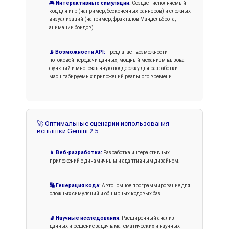
🎮 Интерактивные симуляции:
Создает исполняемый
код для игр (например, бесконечных раннеров) и сложных
визуализаций (например, фракталов Мандельброта,
анимации боидов).
📡 Возможности API:
Предлагает возможности
потоковой передачи данных, мощный механизм вызова
функций и многоязычную поддержку для разработки
масштабируемых приложений реального времени.
🚀 Оптимальные сценарии использования
вспышки Gemini 2.5
📱 Веб-разработка:
Разработка интерактивных
приложений с динамичным и адаптивным дизайном.
🔣 Генерация кода:
Автономное программирование для
сложных симуляций и обширных кодовых баз.
🔬 Научные исследования:
Расширенный анализ
данных и решение задач в математических и научных