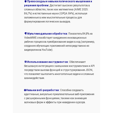
🧠 Превосходные навыки логического мышления и
решения проблем:
Достигает высоких результатов в
сложных областях, таких как математика (AIME 2025:
86,7%) и естественные науки (GPQA: 84%), используя
заложенные в нем мыслительные процессы для
формулирования логических выводов.
🎥 Мультимодальная обработка:
Показатель 84,8% на
VideoMME способствует внедрению инновационных
рабочих процессов преобразования видео в код (например,
созданию обучающих приложений непосредственно из
видеороликов YouTube).
🛠️ Использование инструментов:
Обеспечивает
бесшовную интеграцию с внешними инструментами и API
посредством вызова функций и структурирования JSON,
что позволяет выполнять многоэтапные задачи и сложные
взаимодействия.
🌐 Навыки веб-разработки:
Способна создавать
адаптивные, визуально привлекательные веб-приложения
с расширенными функциями, такими как анимация
волновых форм и эффекты при наведении курсора.