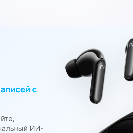
аписей с
йте,
нальный ИИ-