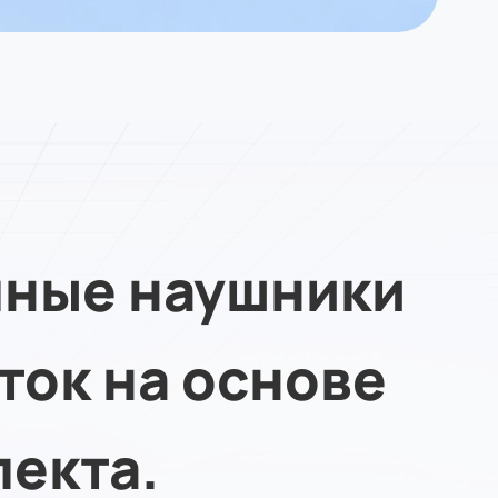
умные наушники
ток на основе
лекта.