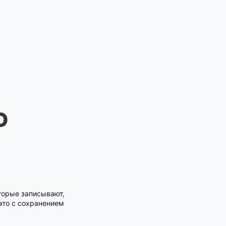
о
торые записывают,
это с сохранением